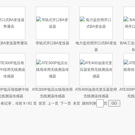
式BA变送器带通讯
导轨式开口BA变送器
电力监控用开口式BA变送
BAK工
器
B
00P低压母线桥中段
ATE300P低压出线母排用
ATE400油浸式变压器室用
ATE30
无线测温传感器
无线测温传感器
无线测温传感器
无线
7 条记录，当前 9 / 81 页
首页
上一页
下一页
末页
跳转到第
页