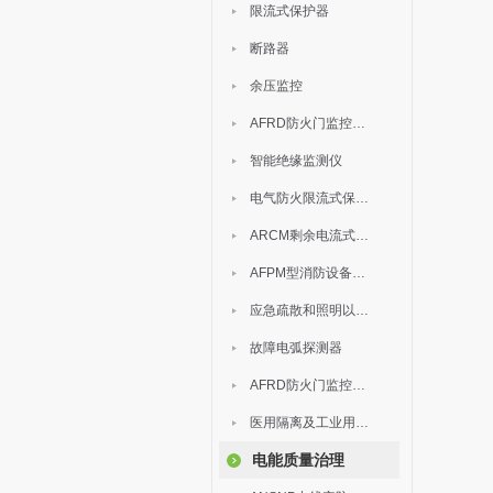
限流式保护器
断路器
余压监控
AFRD防火门监控模块
智能绝缘监测仪
电气防火限流式保护器
ARCM剩余电流式电气火灾监控装置
AFPM型消防设备电源监控系统
应急疏散和照明以及灯具
故障电弧探测器
AFRD防火门监控系统
医用隔离及工业用电绝缘检测
电能质量治理