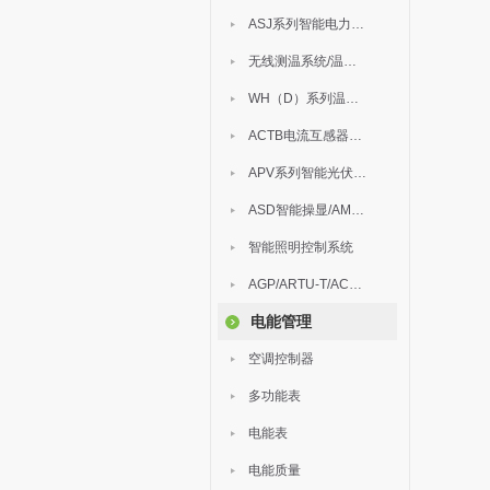
ASJ系列智能电力继电器
无线测温系统/温度巡检
WH（D）系列温湿度控制器
ACTB电流互感器过电压保护器
APV系列智能光伏汇流箱
ASD智能操显/AM中压保护
智能照明控制系统
AGP/ARTU-T/ACM/ADDC
电能管理
空调控制器
多功能表
电能表
电能质量