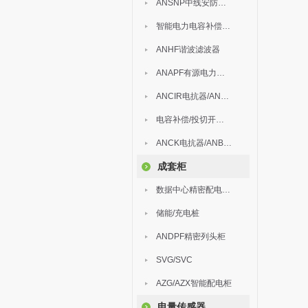
ANSNP中线安防保护器
智能电力电容补偿装置
ANHF谐波滤波器
ANAPF有源电力滤波器
ANCIR电抗器/ANHPD300谐波保护器
电容补偿/投切开关/ARC
ANCK电抗器/ANBSMJ自愈式低压并联电容器
成套柜
数据中心精密配电监控装置
储能/充电桩
ANDPF精密列头柜
SVG/SVC
AZG/AZX智能配电柜
电量传感器