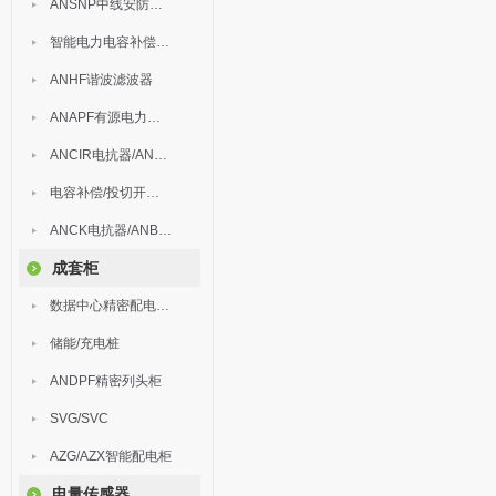
ANSNP中线安防保护器
智能电力电容补偿装置
ANHF谐波滤波器
ANAPF有源电力滤波器
ANCIR电抗器/ANHPD300谐波保护器
电容补偿/投切开关/ARC
ANCK电抗器/ANBSMJ自愈式低压并联电容器
成套柜
数据中心精密配电监控装置
储能/充电桩
ANDPF精密列头柜
SVG/SVC
AZG/AZX智能配电柜
电量传感器