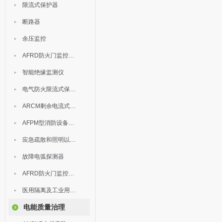
限流式保护器
断路器
余压监控
AFRD防火门监控模块
智能绝缘监测仪
电气防火限流式保护器
ARCM剩余电流式电气火灾监控装置
AFPM型消防设备电源监控系统
应急疏散和照明以及灯具
故障电弧探测器
AFRD防火门监控系统
医用隔离及工业用电绝缘检测
电能质量治理