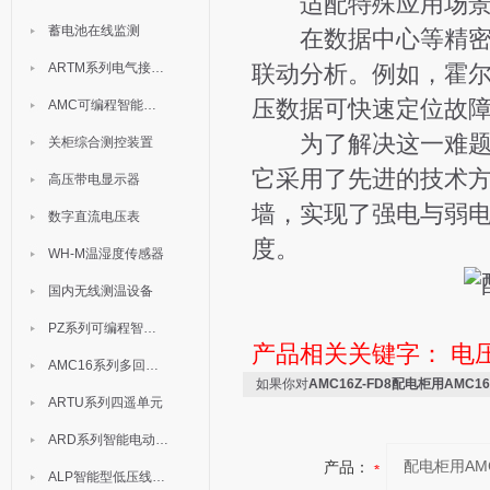
适配特殊应用场
蓄电池在线监测
在数据中心等精密配
ARTM系列电气接点测温装置
联动分析。例如，霍
压数据可快速定位故
AMC可编程智能电测表
为了解决这一难题
关柜综合测控装置
它采用了先进的技术
高压带电显示器
墙，实现了强电与弱
数字直流电压表
度。
WH-M温湿度传感器
国内无线测温设备
PZ系列可编程智能表
产品相关关键字：
电
AMC16系列多回路监控装置
如果你对
AMC16Z-FD8配电柜用AMC
ARTU系列四遥单元
ARD系列智能电动机保护器
产品：
ALP智能型低压线路保护装置