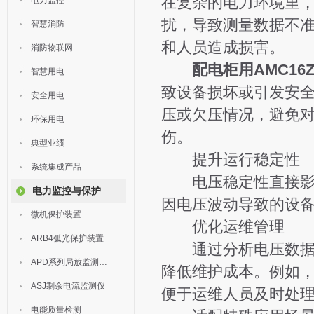
在复杂的电力环境里
电力监控
扰，导致测量数据不
智慧消防
和人员造成损害。
消防物联网
配电柜用AMC16
智慧用电
致设备损坏或引发安
安全用电
压或欠压情况，避免对
环保用电
伤。
典型业绩
提升运行稳定性
系统集成产品
电压稳定性直接影响
电力监控与保护
因电压波动导致的设
微机保护装置
优化运维管理
ARB4弧光保护装置
通过分析电压数据，
APD系列局放监测装置
降低维护成本。例如
ASJ剩余电流监测仪
便于运维人员及时处
电能质量检测