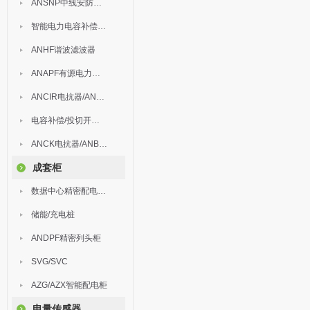
ANSNP中线安防保护器
智能电力电容补偿装置
ANHF谐波滤波器
ANAPF有源电力滤波器
ANCIR电抗器/ANHPD300谐波保护器
电容补偿/投切开关/ARC
ANCK电抗器/ANBSMJ自愈式低压并联电容器
成套柜
数据中心精密配电监控装置
储能/充电桩
ANDPF精密列头柜
SVG/SVC
AZG/AZX智能配电柜
电量传感器