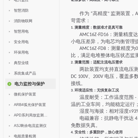
电力监控
+
智慧消防
作为
高精度
监测装置，
“
"
A
苛需求：
消防物联网
测量精度：数据准才是真可靠
1.
智慧用电
：测量精度达
AMC16Z-FD16
小电压差异，为电芯均衡管理
安全用电
：测量精度为
AMC16Z-FD8
0
环保用电
比，满足电堆整体电压状态监
测量范围：适配主流电压需求
典型业绩
2.
两款装置均支持直流电压
系统集成产品
、
电压，覆盖多
DC 100V
200V
接线。
电力监控与保护
环境适应性：无惧复杂工况
3.
微机保护装置
温度耐受：工作温度范围
-
温的工业车间，均能稳定运行
ARB4弧光保护装置
湿度与海拔：相对湿度
≤93
APD系列局放监测装置
电磁兼容：抗静电干扰达
免数据失真。
ASJ剩余电流监测仪
安全性：多重防护，放心使用
4.
电能质量检测