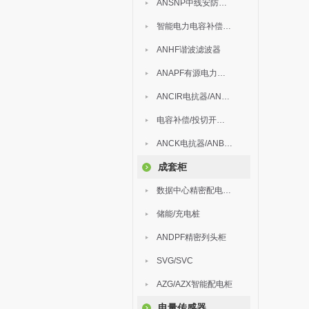
ANSNP中线安防保护器
智能电力电容补偿装置
ANHF谐波滤波器
ANAPF有源电力滤波器
ANCIR电抗器/ANHPD300谐波保护器
电容补偿/投切开关/ARC
ANCK电抗器/ANBSMJ自愈式低压并联电容器
成套柜
数据中心精密配电监控装置
储能/充电桩
ANDPF精密列头柜
SVG/SVC
AZG/AZX智能配电柜
电量传感器