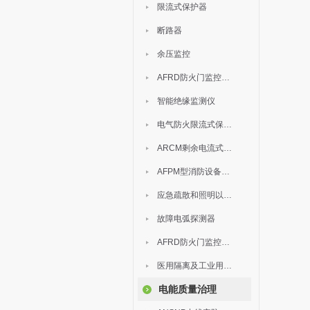
限流式保护器
断路器
余压监控
AFRD防火门监控模块
智能绝缘监测仪
电气防火限流式保护器
ARCM剩余电流式电气火灾监控装置
AFPM型消防设备电源监控系统
应急疏散和照明以及灯具
故障电弧探测器
AFRD防火门监控系统
医用隔离及工业用电绝缘检测
电能质量治理