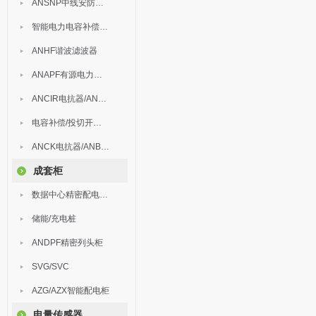
ANSNP中线安防保护器
智能电力电容补偿装置
ANHF谐波滤波器
ANAPF有源电力滤波器
ANCIR电抗器/ANHPD300谐波保护器
电容补偿/投切开关/ARC
ANCK电抗器/ANBSMJ自愈式低压并联电容器
成套柜
数据中心精密配电监控装置
储能/充电桩
ANDPF精密列头柜
SVG/SVC
AZG/AZX智能配电柜
电量传感器