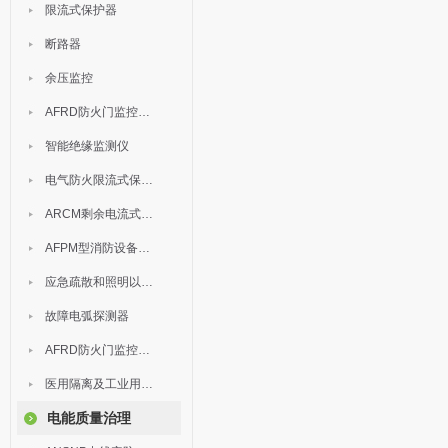
限流式保护器
断路器
余压监控
AFRD防火门监控模块
智能绝缘监测仪
电气防火限流式保护器
ARCM剩余电流式电气火灾监控装置
AFPM型消防设备电源监控系统
应急疏散和照明以及灯具
故障电弧探测器
AFRD防火门监控系统
医用隔离及工业用电绝缘检测
电能质量治理