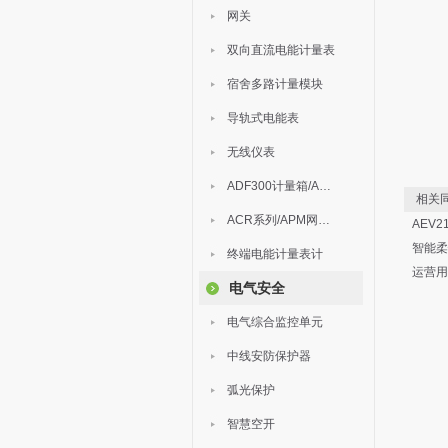
网关
双向直流电能计量表
宿舍多路计量模块
导轨式电能表
无线仪表
ADF300计量箱/AEW无线计量
相关同
ACR系列/APM网络电力仪表
AEV
智能柔
终端电能计量表计
运营用
电气安全
电气综合监控单元
中线安防保护器
弧光保护
智慧空开