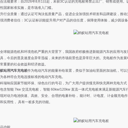
规要求：自2026年8月1日起，未获3C认证的充电桩将禁止出厂、销售或使用。
性国家标准实施，是市场准入门槛。
行业质量：通过认证可淘汰低质量产品，促进企业加强技术研发和品牌建设，推动充
消费者信任：3C认证标识能提升用户对产品的信任度，保障使用体验，减少因设备
球能源危机和环境危机严重的大背景下，我国政府积极推进新能源汽车的应用与发展
具，今后的普及速度会异常迅猛，未来的市场前景也是异常巨大的。充电桩作为发展
常重要的社会效益和经济效益。
蚁站用汽车充电桩
作为电动汽车的能量补给装置，类似于加油站里面的加油机，可以
为各种符合充电连接标准的电动汽车充电。
瑞响应国家节能环保、绿色出行的号召，为广大用户提供慢充和快充两种充电方式，
包含智能 7kw 交流充电桩， 智能 60kw/120kw 直流一体式充电桩来满足新能
现对动力电池快速、高效、安全、合理的电量补给， 能计时、计电度、计金额充电
和实用性， 具有一桩多充的功能。
功能