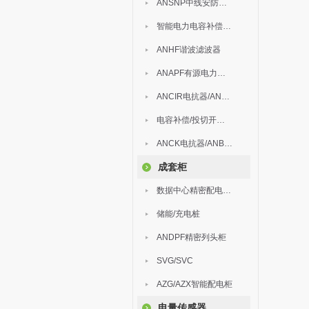
ANSNP中线安防保护器
智能电力电容补偿装置
ANHF谐波滤波器
ANAPF有源电力滤波器
ANCIR电抗器/ANHPD300谐波保护器
电容补偿/投切开关/ARC
ANCK电抗器/ANBSMJ自愈式低压并联电容器
成套柜
数据中心精密配电监控装置
储能/充电桩
ANDPF精密列头柜
SVG/SVC
AZG/AZX智能配电柜
电量传感器