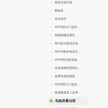
限流式保护器
断路器
余压监控
AFRD防火门监控模块
智能绝缘监测仪
电气防火限流式保护器
ARCM剩余电流式电气火灾监控装置
AFPM型消防设备电源监控系统
应急疏散和照明以及灯具
故障电弧探测器
AFRD防火门监控系统
医用隔离及工业用电绝缘检测
电能质量治理