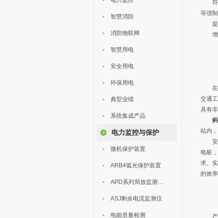
电力监控
符合法
等强制
智慧消防
‌提升
消防物联网
增强
智慧用电
安全用电
环保用电
在全
交通工
典型业绩
具有非
系统集成产品
蚂
站内，
电力监控与保护
安科
微机保护装置
电桩，
求。实
ARB4弧光保护装置
的效率
APD系列局放监测装置
ASJ剩余电流监测仪
电能质量检测
产品