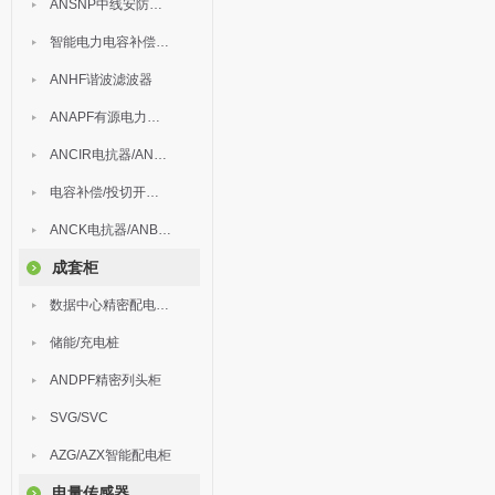
ANSNP中线安防保护器
智能电力电容补偿装置
ANHF谐波滤波器
ANAPF有源电力滤波器
ANCIR电抗器/ANHPD300谐波保护器
电容补偿/投切开关/ARC
ANCK电抗器/ANBSMJ自愈式低压并联电容器
成套柜
数据中心精密配电监控装置
储能/充电桩
ANDPF精密列头柜
SVG/SVC
AZG/AZX智能配电柜
电量传感器