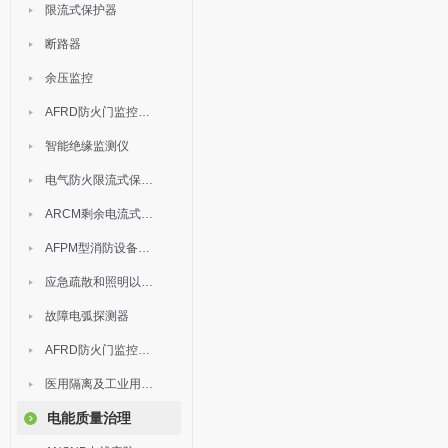
限流式保护器
断路器
余压监控
AFRD防火门监控模块
智能绝缘监测仪
电气防火限流式保护器
ARCM剩余电流式电气火灾监控装置
AFPM型消防设备电源监控系统
应急疏散和照明以及灯具
故障电弧探测器
AFRD防火门监控系统
医用隔离及工业用电绝缘检测
电能质量治理