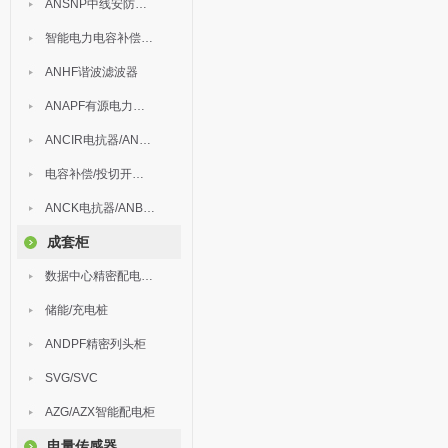
ANSNP中线安防保护器
智能电力电容补偿装置
ANHF谐波滤波器
ANAPF有源电力滤波器
ANCIR电抗器/ANHPD300谐波保护器
电容补偿/投切开关/ARC
ANCK电抗器/ANBSMJ自愈式低压并联电容器
成套柜
数据中心精密配电监控装置
储能/充电桩
ANDPF精密列头柜
SVG/SVC
AZG/AZX智能配电柜
电量传感器