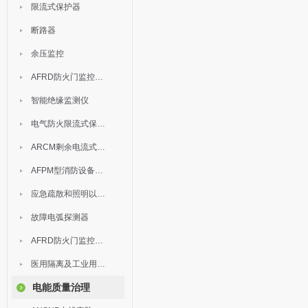
限流式保护器
断路器
余压监控
AFRD防火门监控模块
智能绝缘监测仪
电气防火限流式保护器
ARCM剩余电流式电气火灾监控装置
AFPM型消防设备电源监控系统
应急疏散和照明以及灯具
故障电弧探测器
AFRD防火门监控系统
医用隔离及工业用电绝缘检测
电能质量治理