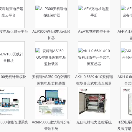
变电所运维云平台
ALP300安科瑞电动机保
AEV充电桩选型手册
AFPM
护器
100无线计量模块
安科瑞ASJ50-GQ空调压
AKH-0.66/K-Φ10安科瑞
AKH-0.
缩机电压监控装置
微型开合式电流互感器
合式
l-3000电能管理系统
Acrel-5000建筑能耗分析
光伏电站电力监控系统
IT配电
管理系统
及医疗场