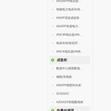
ANSNP中线安防保护器
智能电力电容补偿装置
ANHF谐波滤波器
ANAPF有源电力滤波器
ANCIR电抗器/ANHPD300谐波保护器
电容补偿/投切开关/ARC
ANCK电抗器/ANBSMJ自愈式低压并联电容器
成套柜
数据中心精密配电监控装置
储能/充电桩
ANDPF精密列头柜
SVG/SVC
AZG/AZX智能配电柜
电量传感器