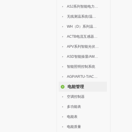
ASJ系列智能电力继电器
无线测温系统/温度巡检
WH（D）系列温湿度控制器
ACTB电流互感器过电压保护器
APV系列智能光伏汇流箱
ASD智能操显/AM中压保护
智能照明控制系统
AGP/ARTU-T/ACM/ADDC
电能管理
空调控制器
多功能表
电能表
电能质量