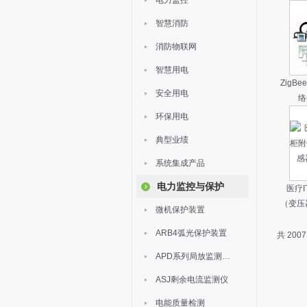
电力监控
智慧消防
消防物联网
智慧用电
ZigB
安全用电
络
环保用电
典型业绩
系统集成产品
电力监控与保护
医疗
（变压
微机保护装置
ARB4弧光保护装置
共 200
APD系列局放监测装置
ASJ剩余电流监测仪
电能质量检测