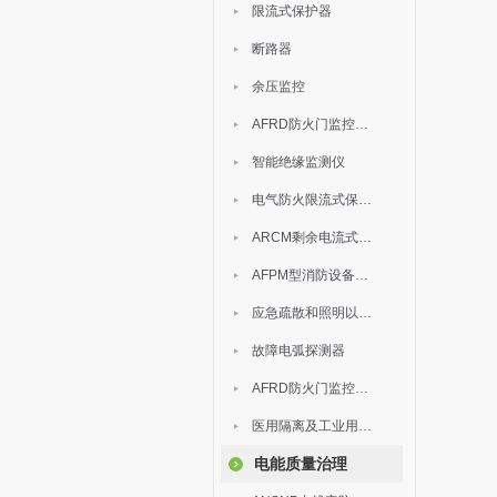
限流式保护器
断路器
余压监控
AFRD防火门监控模块
智能绝缘监测仪
电气防火限流式保护器
ARCM剩余电流式电气火灾监控装置
AFPM型消防设备电源监控系统
应急疏散和照明以及灯具
故障电弧探测器
AFRD防火门监控系统
医用隔离及工业用电绝缘检测
电能质量治理