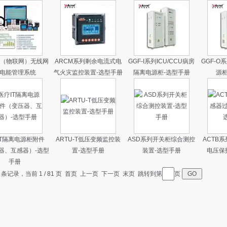
ee（物联网）无线网
ARCM系列剩余电流式电
GGF-I系列ICU/CCU病房
GGF-
电能管理系统
气火灾监控装置-选型手册
隔离电源柜-选型手册
源柜
IT隔离电源柜附件
ARTU-T低压变频监控装
ASD系列开关柜综合测控
ACTB
器、互感器）-选型
置-选型手册
装置-选型手册
电压保
手册
7 条记录，当前 1 / 81 页 首页 上一页
下一页
末页
跳转到第
页