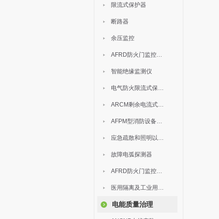
限流式保护器
断路器
余压监控
AFRD防火门监控模块
智能绝缘监测仪
电气防火限流式保护器
ARCM剩余电流式电气火灾监控装置
AFPM型消防设备电源监控系统
应急疏散和照明以及灯具
故障电弧探测器
AFRD防火门监控系统
医用隔离及工业用电绝缘检测
电能质量治理