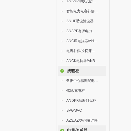
ANSNP中线安防保护器
智能电力电容补偿装置
ANHF谐波滤波器
ANAPF有源电力滤波器
ANCIR电抗器/ANHPD300谐波保护器
电容补偿/投切开关/ARC
ANCK电抗器/ANBSMJ自愈式低压并联电容器
成套柜
数据中心精密配电监控装置
储能/充电桩
ANDPF精密列头柜
SVG/SVC
AZG/AZX智能配电柜
电量传感器