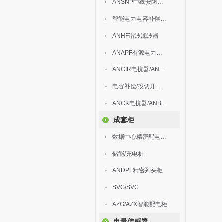
ANSNP中线安防保护器
智能电力电容补偿装置
ANHF谐波滤波器
ANAPF有源电力滤波器
ANCIR电抗器/ANHPD300谐波保护器
电容补偿/投切开关/ARC
ANCK电抗器/ANBSMJ自愈式低压并联电容器
成套柜
数据中心精密配电监控装置
储能/充电桩
ANDPF精密列头柜
SVG/SVC
AZG/AZX智能配电柜
电量传感器