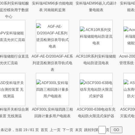
100系列安科瑞铅酸
安科瑞AEM96多功能电能
安科瑞AEM96嵌入式碳计
安科瑞AE
监控模块用于数据
表 河南能耗监测
量电能表
能表
中心
安科瑞储能行业直流
AGF-AE-D/200AGF-AE系
ACR10R系列安科瑞储能
Acrel-
光伏汇流箱
列逆流检测仪表导轨式电
电站防逆流电表
管理系统
表
安科瑞开关柜综合测
ADF300L安科瑞四路三相
ASCP300-63B电动车充
ASCP2
装置 无线测温
回路计量多用户电能表
电站防火限流式保护器
灭弧式电
7 条记录，当前 19 / 81 页
首页
上一页
下一页
末页
跳转到第
页