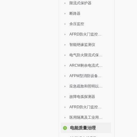
限流式保护器
断路器
余压监控
AFRD防火门监控模块
智能绝缘监测仪
电气防火限流式保护器
ARCM剩余电流式电气火灾监控装置
AFPM型消防设备电源监控系统
应急疏散和照明以及灯具
故障电弧探测器
AFRD防火门监控系统
医用隔离及工业用电绝缘检测
电能质量治理