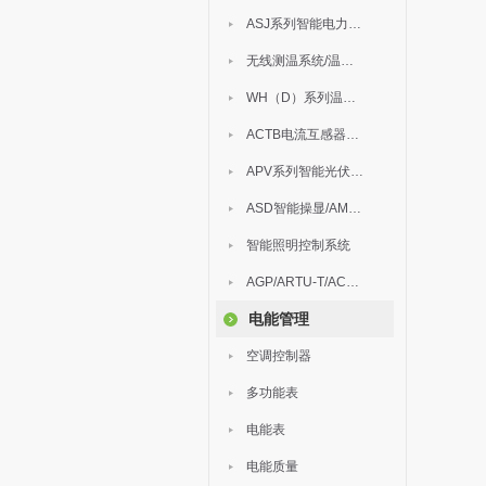
ASJ系列智能电力继电器
无线测温系统/温度巡检
WH（D）系列温湿度控制器
ACTB电流互感器过电压保护器
APV系列智能光伏汇流箱
ASD智能操显/AM中压保护
智能照明控制系统
AGP/ARTU-T/ACM/ADDC
电能管理
空调控制器
多功能表
电能表
电能质量