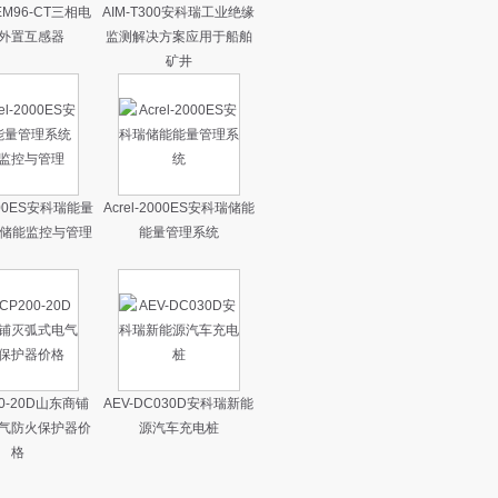
M96-CT三相电
AIM-T300安科瑞工业绝缘
外置互感器
监测解决方案应用于船舶
矿井
2000ES安科瑞能量
Acrel-2000ES安科瑞储能
 储能监控与管理
能量管理系统
00-20D山东商铺
AEV-DC030D安科瑞新能
气防火保护器价
源汽车充电桩
格