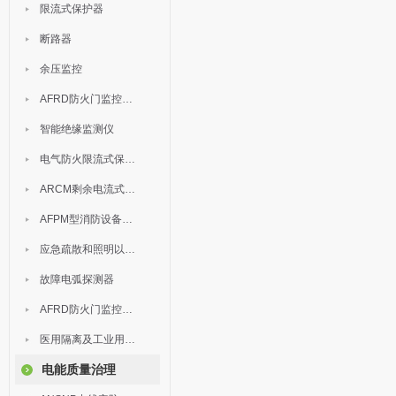
限流式保护器
断路器
余压监控
AFRD防火门监控模块
智能绝缘监测仪
电气防火限流式保护器
ARCM剩余电流式电气火灾监控装置
AFPM型消防设备电源监控系统
应急疏散和照明以及灯具
故障电弧探测器
AFRD防火门监控系统
医用隔离及工业用电绝缘检测
电能质量治理