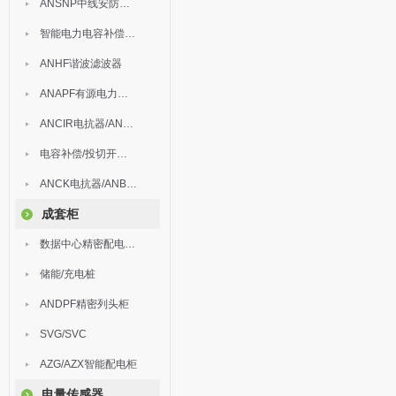
ANSNP中线安防保护器
智能电力电容补偿装置
ANHF谐波滤波器
ANAPF有源电力滤波器
ANCIR电抗器/ANHPD300谐波保护器
电容补偿/投切开关/ARC
ANCK电抗器/ANBSMJ自愈式低压并联电容器
成套柜
数据中心精密配电监控装置
储能/充电桩
ANDPF精密列头柜
SVG/SVC
AZG/AZX智能配电柜
电量传感器