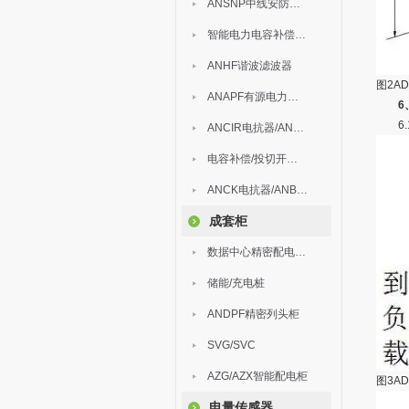
ANSNP中线安防保护器
智能电力电容补偿装置
ANHF谐波滤波器
图2AD
ANAPF有源电力滤波器
6
6.
ANCIR电抗器/ANHPD300谐波保护器
电容补偿/投切开关/ARC
ANCK电抗器/ANBSMJ自愈式低压并联电容器
成套柜
数据中心精密配电监控装置
储能/充电桩
ANDPF精密列头柜
SVG/SVC
AZG/AZX智能配电柜
图3AD
电量传感器