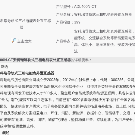
产品型号：
ADL400N-CT
产品名称：
安科瑞导轨式三相电能表外置互感器
产品报价：
399
安科瑞导轨式三相电能表外置互感器
能系统、交流耦合系统等新能源发电
点击放大
产品特点：
高、体积小、响应速度快、安装方便等
流
400N-CT安科瑞导轨式三相电能表外置互感器
的详细资料：
 刘迈
科瑞导轨式三相电能表外置互感器
电气股份有限公司成立于2003年，2012年在创业板上市，代码：300286。
和用能安全提供解决方案的高新技术企业和软件企业，取得过各类软件著作权600多项（
现有研发工程技术人才500多人，聚焦用户侧能效系统和能源互联网，具备从云
“云-边-端"的能源互联网生态体系，目前已有14000多套系统解决方案运行在全国
团队，快速响应客户需求，电子商务团队面向全国并稳步拓展海外市场，线上线下结
平台及系统解决方案涵盖电力、环保、消防、新能源、数据中心、智能楼宇、交通、
秉着“创新、高效、团结、诚信"的理念，坚持稳健经营、持续创新，为用户安全、
碳中和"提供数据支持。
、概述