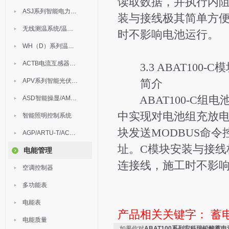
读取数据，并执行内阻
ASJ系列智能电力继电器
装与接线极其简单方
无线测温系统/温度巡检
时不影响电池运行。
WH（D）系列温湿度控制器
ACTB电流互感器过电压保护器
3.3 ABAT100-C模
APV系列智能光伏汇流箱
简介
ABAT100-C组电
ASD智能操显/AM中压保护
中实现对电池组充放电
智能照明控制系统
块发送MODBUS命
AGP/ARTU-T/ACM/ADDC
址。C模块安装与接线
电能管理
连接线，施工时不影
空调控制器
多功能表
电能表
产品相关关键字：
蓄
电能质量
如果你对
ABAT100系列安科瑞铅酸蓄