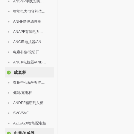
ANSNP中线安防保护器
智能电力电容补偿装置
ANHF谐波滤波器
ANAPF有源电力滤波器
ANCIR电抗器/ANHPD300谐波保护器
电容补偿/投切开关/ARC
ANCK电抗器/ANBSMJ自愈式低压并联电容器
成套柜
数据中心精密配电监控装置
储能/充电桩
ANDPF精密列头柜
SVG/SVC
AZG/AZX智能配电柜
电量传感器