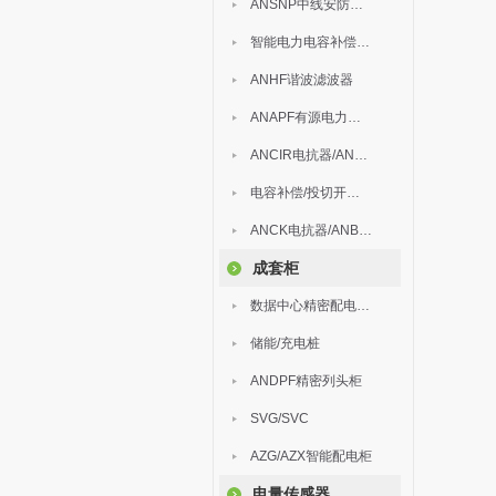
ANSNP中线安防保护器
智能电力电容补偿装置
ANHF谐波滤波器
ANAPF有源电力滤波器
ANCIR电抗器/ANHPD300谐波保护器
电容补偿/投切开关/ARC
ANCK电抗器/ANBSMJ自愈式低压并联电容器
成套柜
数据中心精密配电监控装置
储能/充电桩
ANDPF精密列头柜
SVG/SVC
AZG/AZX智能配电柜
电量传感器