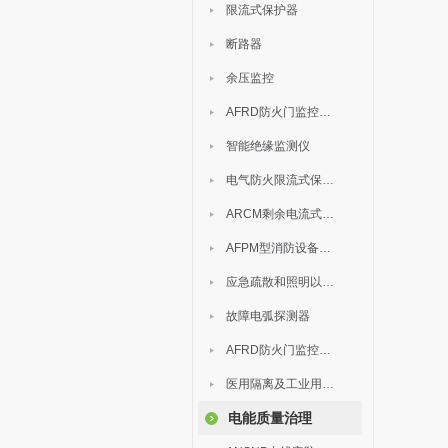
限流式保护器
断路器
余压监控
AFRD防火门监控模块
智能绝缘监测仪
电气防火限流式保护器
ARCM剩余电流式电气火灾监控装置
AFPM型消防设备电源监控系统
应急疏散和照明以及灯具
故障电弧探测器
AFRD防火门监控系统
医用隔离及工业用电绝缘检测
电能质量治理