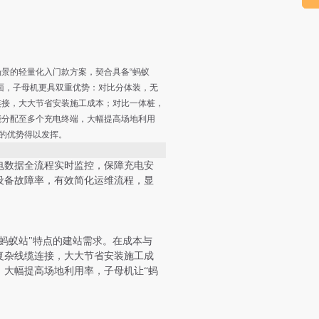
景的轻量化入门款方案，契合具备“蚂蚁
面，子母机更具双重优势：对比分体装，无
连接，大大节省安装施工成本；对比一体桩，
能分配至多个充电终端，大幅提高场地利用
式的优势得以发挥。
电数据全流程实时监控，保障充电安
设备故障率，有效简化运维流程，显
蚂蚁站
"特点的
建站需求。
在成本与
复杂线缆连接，大大节省安装施工成
，大幅提高场地利用率，子母机
让
“
蚂