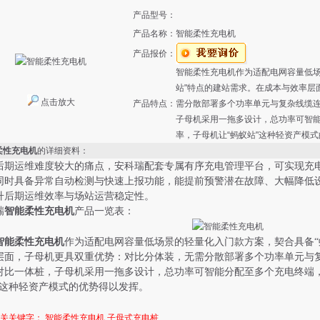
产品型号：
产品名称：
智能柔性充电机
产品报价：
智能柔性充电机作为适配电网容量低场
站"特点的建站需求。在成本与效率层
点击放大
产品特点：
需分散部署多个功率单元与复杂线缆
子母机采用一拖多设计，总功率可智
率，子母机让“蚂蚁站"这种轻资产模
柔性充电机
的详细资料：
后期运维难度较大的痛点，安科瑞配套专属有序充电管理平台，可实现充
同时具备异常自动检测与快速上报功能，能提前预警潜在故障、大幅降低
升后期运维效率与场站运营稳定性。
瑞
智能柔性充电机
产品一览表：
智能柔性充电机
作为适配电网容量低场景的轻量化入门款方案，契合
具备
“
层面，子母机更具双重优势：对比分体装，无需分散部署多个功率单元与
对比一体桩，子母机采用一拖多设计，总功率可智能分配至多个充电终端
这种轻资产模式的优势得以发挥。
相关关键字：
智能柔性充电机
子母式充电桩