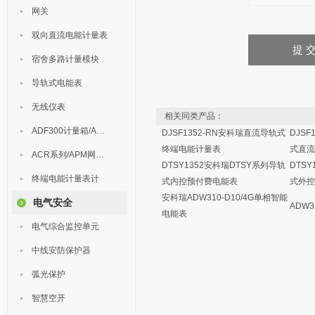
网关
双向直流电能计量表
宿舍多路计量模块
导轨式电能表
无线仪表
相关同类产品：
ADF300计量箱/AEW无线计量
DJSF1352-RN安科瑞直流导轨式
DJSF
终端电能计量表
式直流
ACR系列/APM网络电力仪表
DTSY1352安科瑞DTSY系列导轨
DTS
终端电能计量表计
式内控预付费电能表
式外控
安科瑞ADW310-D10/4G单相智能
电气安全
ADW3
电能表
电气综合监控单元
中线安防保护器
弧光保护
智慧空开