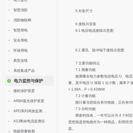
电力监控
智慧消防
5 外形尺寸
消防物联网
6 接线与安装
智慧用电
6.1 电压电流接线示意图
安全用电
6.2 通讯、脉冲端子接线示意图
环保用电
典型业绩
7 主要功能特点
7.1 测量功能
系统集成产品
能测量全电力参数包括电压 U、电流 I、
电力监控与保护
量。其中电压 U 保留 1 位小数，频率 F 保留 
= 1.99A，P = 0.439kW
微机保护装置
7.2 计量功能
ARB4弧光保护装置
能计量当前组合有功电能，正向有功电
7.3 分时功能
APD系列局放监测装置
两套时段表，一年可以分为 4 个时区，每套
ASJ剩余电流监测仪
思想就是把电能作为一种商品，利用经济
益。
电能质量检测