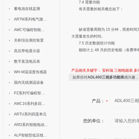
7.4 需量功能
蓄电池在线监测
有关需量的相关概念如下：
ARTM系列电气接点测温装置
缺省需量周期为 15 分钟，滑差时间为
AMC可编程智能电测表
大需量发生的时间。
关柜综合测控装置
7.5 历史数据统计功能
能统计上 48 月的历史电能（各费率电
高压带电显示器
数字直流电压表
产品相关关键字：
安科瑞
三相电能表
多
WH-M温湿度传感器
如果你对
ADL400三相多功能表
感兴趣，
国内无线测温设备
PZ系列可编程智能表
产品：
AMC16系列多回路监控装置
ARTU系列四遥单元
您的单位：
ARD系列智能电动机保护器
ALP智能型低压线路保护装置