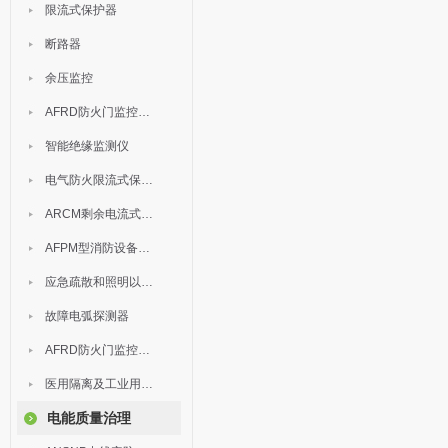
限流式保护器
断路器
余压监控
AFRD防火门监控模块
智能绝缘监测仪
电气防火限流式保护器
ARCM剩余电流式电气火灾监控装置
AFPM型消防设备电源监控系统
应急疏散和照明以及灯具
故障电弧探测器
AFRD防火门监控系统
医用隔离及工业用电绝缘检测
电能质量治理