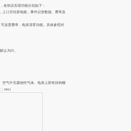
U 协议，各协议实现功能分别如下：
能，上12月结算电能，事件记录数据。费率及
能，可设置费率，电表清零功能。具体参照对
址默认为01。
右。空气中无腐蚀性气体。电表上部有挂钩螺
位：mm）