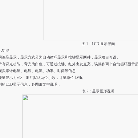
图 1：LCD 显示界面
显示功能
用液晶显示，显示方式分为自动循环显示和按键显示两种，显示项目可设。
示有背光功能，背光为白色，可通过按键、红外出发点亮，误操作两个自动循环显示
现实累计电量、电压、电流、功率、时间等信息
能量显示为8位，出厂默认两位小数，计量单位 kWh。
到的LCD显示信息，各图形文字说明：
表
7：显示图形说明