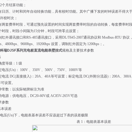
12个月结算功能；
有日历、计时和闰年自动转换功能，具有校时功能。其中广播下发的时钟误差不得大于
许校时次；
有两套费率时段，可通过预先设置的时间实现两套费率时段的自动转换，每套费率时段
个时段，时段小间隔为15分钟，时段可跨零点设置；
红外通讯接口和RS-485通讯接口，采用DL/T645-2007通讯协议和 Modbus-RTU 协议，
bps、4800bps、9600bps、19200bps 设置，调制红外固定为 1200bps；。
科瑞DJSF系列充电桩直流电能表壁挂式
规格及主要技术参数
格
确度等级：1 级
电压(Un)： 100V 、350V 、500V 、750V、1000V等
定电流 DC(直接接入)：20A、40A等可设置；标定电流 DC(外附分流器)：200A、300A
A等可设置。
冲常数：以实际铭牌标注为准
电源：供电电压，DC20-60V或 AC85V-265V可选
技术参数
1 基本误差
电压(Un)下，电能表基本误差不应该超过下表的误差极限
表 1：电能表基本误差