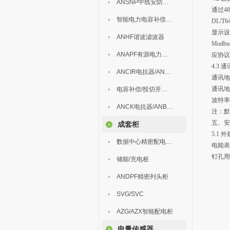
ANSNP中线安防保护器
通过4
智能电力电容补偿装置
DL/
显示设
ANHF谐波滤波器
Mod
ANAPF有源电力滤波器
应协议
4.3 
ANCIR电抗器/ANHPD300谐波保护器
通讯地
通讯地址
电容补偿/投切开关/ARC
波特率：
ANCK电抗器/ANBSMJ自愈式低压并联电容器
注：默
五、安
成套柜
5.1 
数据中心精密配电监控装置
电能表
钉孔用
储能/充电桩
ANDPF精密列头柜
SVG/SVC
AZG/AZX智能配电柜
电量传感器