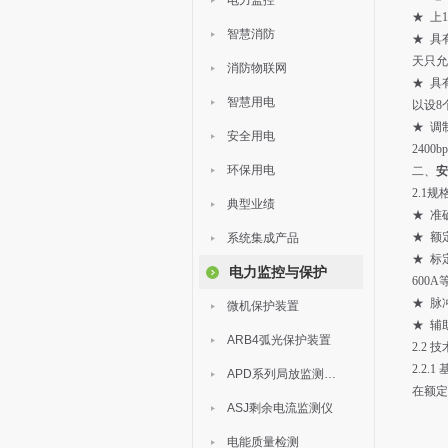
电力监控
★ 上
智慧消防
★ 具
天只允
消防物联网
★ 具
智慧用电
以设8
★ 调制
安全用电
2400
环保用电
二、
安
2.1规
典型业绩
★ 准
★ 额定
系统集成产品
★ 标
电力监控与保护
600
★ 脉
微机保护装置
★ 辅助
ARB4弧光保护装置
2.2 
2.2.
APD系列局放监测装置
在额定
ASJ剩余电流监测仪
电能质量检测