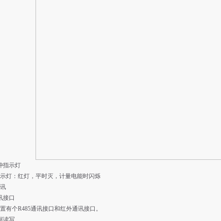
脉冲指示灯
示灯：红灯，平时灭，计量电能时闪烁
讯
通讯接口
置有个R485通讯接口和红外通讯接口。
数据读写