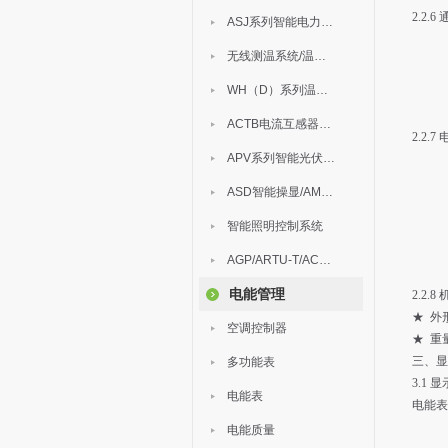
2.2.
ASJ系列智能电力继电器
无线测温系统/温度巡检
WH（D）系列温湿度控制器
ACTB电流互感器过电压保护器
2.2.
APV系列智能光伏汇流箱
ASD智能操显/AM中压保护
智能照明控制系统
AGP/ARTU-T/ACM/ADDC
电能管理
2.2.
★ 外形
空调控制器
★ 重量
三、
显
多功能表
3.1 
电能表
电能表
电能质量