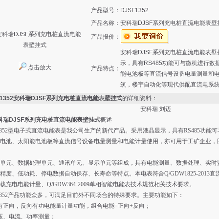
产品型号：
DJSF1352
产品名称：
安科瑞DJSF系列充电桩直流电能表壁
产品报价：
安科瑞DJSF系列充电桩直流电能表
示，具有RS485功能可与微机进行
点击放大
产品特点：
能电池板等直流信号设备电量测量和
筑，楼宇自动化等现代供配直流电系
F1352安科瑞DJSF系列充电桩直流电能表壁挂式
的详细资料：
安科瑞 刘迈
科瑞DJSF系列充电桩直流电能表壁挂式
概述
F1352型电子式直流电能表是我公司生产的新代产品。采用液晶显示，具有RS485功
电池、太阳能电池板等直流信号设备电量测量和电能计量使用，亦可用于工矿企业，
单元、数据处理单元、通讯单元、显示单元等组成，具有电能测量、数据处理、实时监
精度、低功耗、停电数据自动保存、长寿命等特点。本电表符合Q/GDW1825-2013直流电能
载充电电能计量、Q/GDW364-2009单相智能电能表技术规范相关技术要求。
F1352产品功能众多，可满足目前外不同场合的特殊要求。主要功能如下：
有正向，反向有功电能量计量功能，组合电能=正向+反向；
压、电流、功率测量；