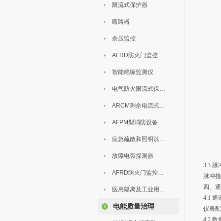
限流式保护器
断路器
余压监控
AFRD防火门监控模块
智能绝缘监测仪
电气防火限流式保护器
ARCM剩余电流式电气火灾监控装置
AFPM型消防设备电源监控系统
应急疏散和照明以及灯具
故障电弧探测器
3.3 
AFRD防火门监控系统
脉冲指
四、通
医用隔离及工业用电绝缘检测
4.1 
电能质量治理
仪表配
4.2 