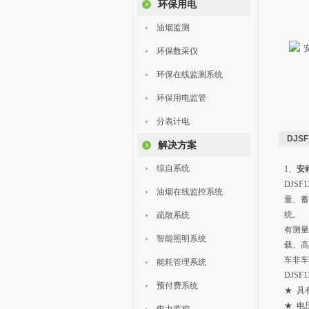
环保用电
油烟监测
环保数采仪
环保在线监测系统
环保用电监管
分表计电
DJS
解决方案
综自系统
1、
安
DJS
油烟在线监控系统
量、蓄
统。
疏散系统
有测量
智能照明系统
载、高
车非车
能耗管理系统
DJS
预付费系统
★ 具
★ 电