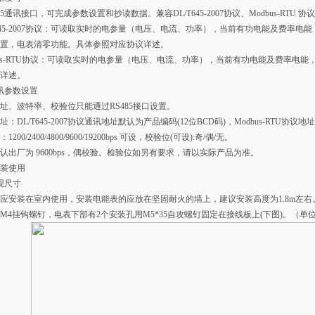
85通讯接口，可完成参数设置和抄读数据。兼容DL/T645-2007协议、Modbus-RT
T645-2007协议：可读取实时的电参量（电压、电流、功率），当前有功电能及费率电
置，电表清零功能。具体参照对应协议详述。
bus-RTU协议：可读取实时的电参量（电压、电流、功率），当前有功电能及费率电
详述。
通讯参数设置
址、波特率、校验位只能通过RS485接口设置。
：DL/T645-2007协议通讯地址默认为产品编码(12位BCD码)，Modbus-RTU协议地
1200/2400/4800/9600/19200bps 可设，校验位(可设):奇/偶/无。
认出厂为 9600bps，偶校验。检验位如另有要求，请以实际产品为准。
装使用
外观尺寸
应安装在室内使用，安装电能表的应放在坚固耐火的墙上，建议安装高度为1.8m左
M4挂钩螺钉，电表下部有2个安装孔用M5*35自攻螺钉固定在接线板上(下图)。（单