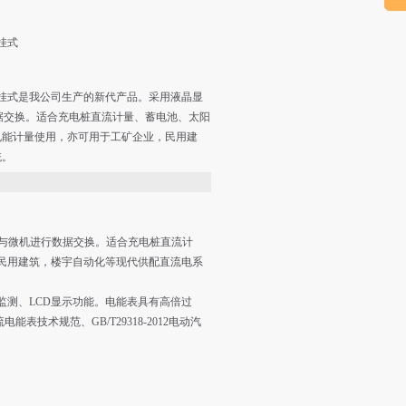
挂式
壁挂式是我公司生产的新代产品。采用液晶显
数据交换。适合充电桩直流计量、蓄电池、太阳
电能计量使用，亦可用于工矿企业，民用建
统。
能可与微机进行数据交换。适合充电桩直流计
民用建筑，楼宇自动化等现代供配直流电系
测、LCD显示功能。电能表具有高倍过
表技术规范、GB/T29318-2012电动汽