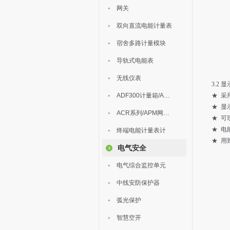
网关
双向直流电能计量表
宿舍多路计量模块
导轨式电能表
无线仪表
3.2 
ADF300计量箱/AEW无线计量
★ 采
★ 显
ACR系列/APM网络电力仪表
★ 可
★ 电
终端电能计量表计
★ 用
电气安全
电气综合监控单元
中线安防保护器
弧光保护
智慧空开