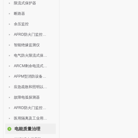
限流式保护器
断路器
余压监控
AFRD防火门监控模块
智能绝缘监测仪
电气防火限流式保护器
ARCM剩余电流式电气火灾监控装置
AFPM型消防设备电源监控系统
应急疏散和照明以及灯具
故障电弧探测器
AFRD防火门监控系统
医用隔离及工业用电绝缘检测
电能质量治理