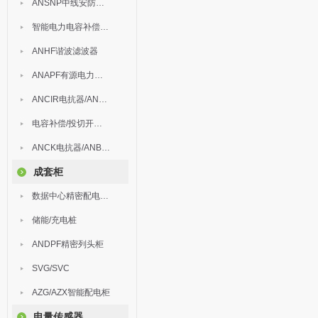
ANSNP中线安防保护器
智能电力电容补偿装置
ANHF谐波滤波器
ANAPF有源电力滤波器
ANCIR电抗器/ANHPD300谐波保护器
电容补偿/投切开关/ARC
ANCK电抗器/ANBSMJ自愈式低压并联电容器
成套柜
数据中心精密配电监控装置
储能/充电桩
ANDPF精密列头柜
SVG/SVC
AZG/AZX智能配电柜
电量传感器