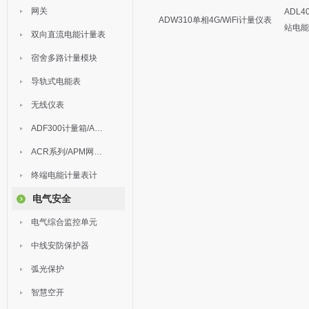
网关
ADL
ADW310单相4G/WiFi计量仪表
站电能
双向直流电能计量表
宿舍多路计量模块
导轨式电能表
无线仪表
ADF300计量箱/AEW无线计量
ACR系列/APM网络电力仪表
终端电能计量表计
电气安全
电气综合监控单元
中线安防保护器
弧光保护
智慧空开