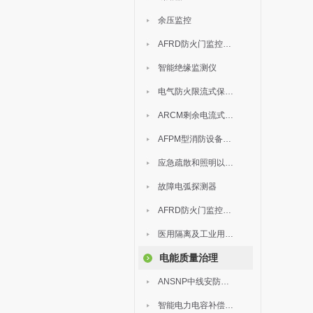
余压监控
AFRD防火门监控模块
智能绝缘监测仪
电气防火限流式保护器
ARCM剩余电流式电气火灾监控装置
AFPM型消防设备电源监控系统
应急疏散和照明以及灯具
故障电弧探测器
AFRD防火门监控系统
医用隔离及工业用电绝缘检测
电能质量治理
ANSNP中线安防保护器
智能电力电容补偿装置