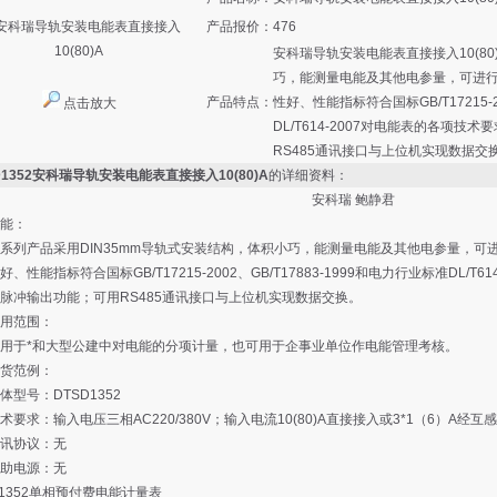
产品报价：
476
安科瑞导轨安装电能表直接接入10(80
巧，能测量电能及其他电参量，可进
产品特点：
性好、性能指标符合国标GB/T17215-2
点击放大
DL/T614-2007对电能表的各项
RS485通讯接口与上位机实现数据交
D1352安科瑞导轨安装电能表直接接入10(80)A
的详细资料：
安科瑞 鲍静君
能：
系列产品采用DIN35mm导轨式安装结构，体积小巧，能测量电能及其他电参量，可
好、性能指标符合国标GB/T17215-2002、GB/T17883-1999和电力行业标准DL/
脉冲输出功能；可用RS485通讯接口与上位机实现数据交换。
用范围：
用于*和大型公建中对电能的分项计量，也可用于企事业单位作电能管理考核。
货范例：
体型号：DTSD1352
术要求：输入电压三相AC220/380V；输入电流10(80)A直接接入或3*1（6）A经互
讯协议：无
助电源：无
Y1352单相预付费电能计量表