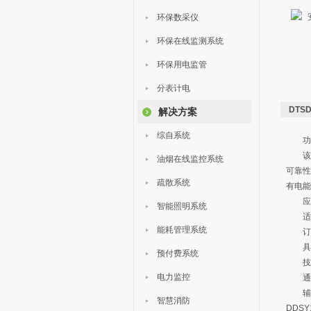
环保数采仪
环保在线监测系统
环保用电监管
分表计电
DTS
解决方案
综自系统
功
该
油烟在线监控系统
可靠性
疏散系统
有电能
应
智能照明系统
适
能耗管理系统
订
具
预付费系统
技
电力监控
通
辅
智慧消防
DDS