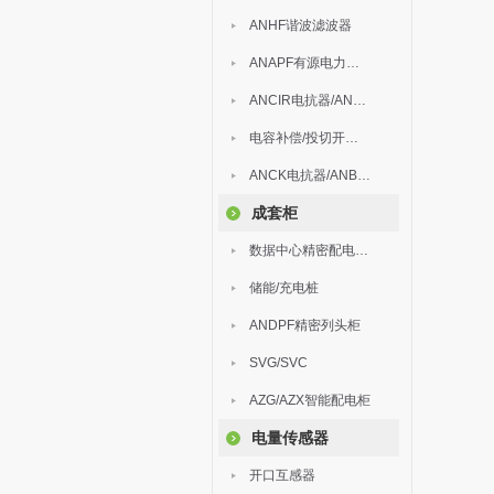
ANHF谐波滤波器
ANAPF有源电力滤波器
ANCIR电抗器/ANHPD300谐波保护器
电容补偿/投切开关/ARC
ANCK电抗器/ANBSMJ自愈式低压并联电容器
成套柜
数据中心精密配电监控装置
储能/充电桩
ANDPF精密列头柜
SVG/SVC
AZG/AZX智能配电柜
电量传感器
开口互感器