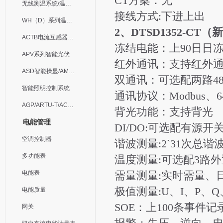
CT方案：无
无线测温系统/温度巡检
接线方式:下进上出
WH（D）系列温湿度控制器
2、DTSD1352-CT（
ACTB电流互感器过电压保护器
冻结电能：上90日日
APV系列智能光伏汇流箱
红外通讯：支持红外
ASD智能操显/AM中压保护
双通讯：可选配两路48
智能照明控制系统
通讯协议：Modbus、64
AGP/ARTU-T/ACM/ADDC
背光功能：支持背光
电能管理
DI/DO:可选配有源
空调控制器
谐波测量:2`31次总
多功能表
温度测量:可选配3路外
电能表
需量测量:实时需量、
极值测量:U、I、P、
电能质量
SOE：上100条事件记
网关