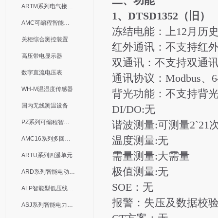
二、功能
ARTM系列电气接点测温装置
1、DTSD1352（旧）
AMC可编程智能电测表
冻结电能：上12月历
关柜综合测控装置
红外通讯：不支持红
高压带电显示器
双通讯：不支持双通
数字直流电压表
通讯协议：Modbus、645
WH-M温湿度传感器
背光功能：不支持背
国内无线测温设备
DI/DO:无
PZ系列可编程智能表
谐波测量:可测量2`2
温度测量:无
AMC16系列多回路监控装置
需量测量:大需量
ARTU系列四遥单元
极值测量:无
ARD系列智能电动机保护器
SOE：无
ALP智能型低压线路保护装置
报警：失压及数据校
ASJ系列智能电力继电器