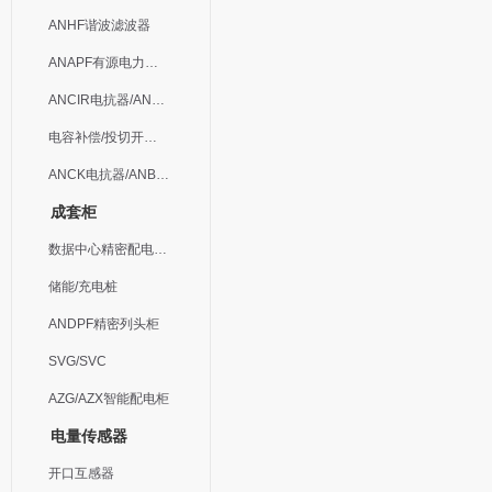
ANHF谐波滤波器
ANAPF有源电力滤波器
ANCIR电抗器/ANHPD300谐波保护器
电容补偿/投切开关/ARC
ANCK电抗器/ANBSMJ自愈式低压并联电容器
成套柜
数据中心精密配电监控装置
储能/充电桩
ANDPF精密列头柜
SVG/SVC
AZG/AZX智能配电柜
电量传感器
开口互感器