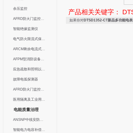
余压监控
产品相关关键字：
DT
AFRD防火门监控模块
如果你对
DTSD1352-CT新品多功能电表
智能绝缘监测仪
电气防火限流式保护器
ARCM剩余电流式电气火灾监控装置
AFPM型消防设备电源监控系统
应急疏散和照明以及灯具
故障电弧探测器
AFRD防火门监控系统
医用隔离及工业用电绝缘检测
电能质量治理
ANSNP中线安防保护器
智能电力电容补偿装置