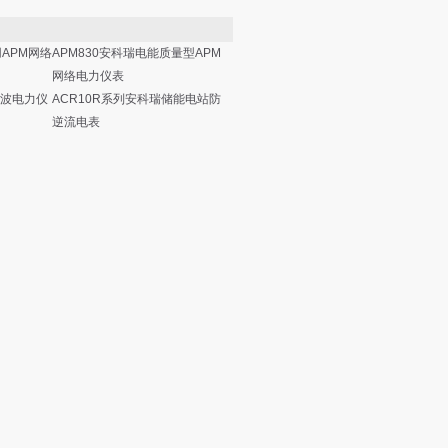
用APM网络
APM830安科瑞电能质量型APM
网络电力仪表
谐波电力仪
ACR10R系列安科瑞储能电站防
逆流电表