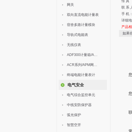
传 真
网关
联 系
手 机
双向直流电能计量表
详细地
宿舍多路计量模块
产品
如果
导轨式电能表
无线仪表
ADF300计量箱/AEW无线计量
ACR系列/APM网络电力仪表
终端电能计量表计
电气安全
电气综合监控单元
中线安防保护器
弧光保护
智慧空开