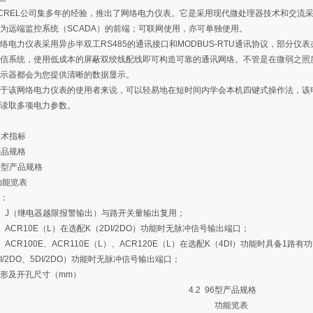
EL公司集多年的经验，推出了网络电力仪表。它是采用现代微处理器技术和交流采
为远端监控系统（SCADA）的前端；可联网使用，亦可单独使用。
力仪表采用异步半双工RS485的通讯接口和MODBUS-RTU通讯协议，部分仪表亦可支
信系统，使用低成本的屏蔽双绞线配线即可构造可靠的通讯网络。不管是在微弱之照
显示器都会为您提供清晰的数据显示。
该网络电力仪表的使用者来说，可以轻易地在短时间内学会本机四键式操作法，该电
读取多项电力参数。
技术指标
产品规格
80型产品规格
能览表
：
J（继电器越限报警输出）与路开关量输出复用；
CR10E（L）在选配K（2DI/2DO）功能时无脉冲信号输出端口；
CR100E、ACR110E（L）、ACR120E（L）在选配K（4DI）功能时具备1
DI/2DO、5DI/2DO）功能时无脉冲信号输出端口；
及开孔尺寸（mm）
4.2 96型产品规格
功能览表