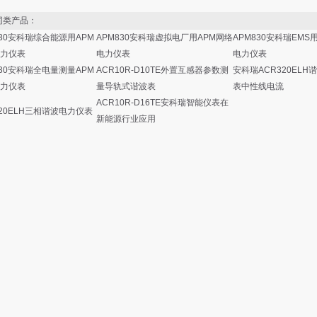
类产品：
830安科瑞综合能源用APM
APM830安科瑞虚拟电厂用APM网络
APM830安科瑞EMS
力仪表
电力仪表
电力仪表
830安科瑞全电量测量APM
ACR10R-D10TE外置互感器参数测
安科瑞ACR320ELH
力仪表
量导轨式谐波表
表中性线电流
ACR10R-D16TE安科瑞智能仪表在
220ELH三相谐波电力仪表
新能源行业应用