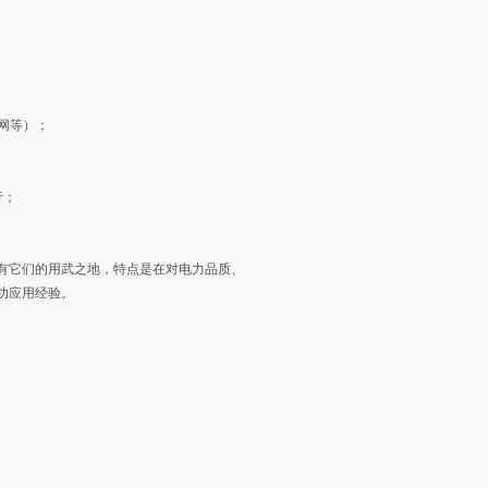
态网等）；
行；
它们的用武之地，特点是在对电力品质、
功应用经验。