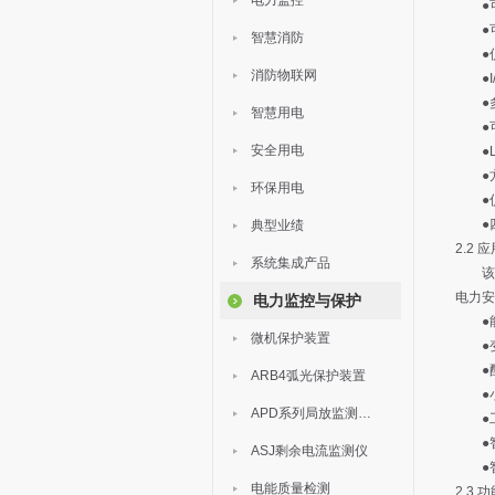
电力监控
●可
●可任
智慧消防
●仪
消防物联网
●I/
●多
智慧用电
●可通
安全用电
●LE
●方
环保用电
●仪
●四
典型业绩
2.2 
系统集成产品
该系
电力安
电力监控与保护
●能
微机保护装置
●变
●配
ARB4弧光保护装置
●小
APD系列局放监测装置
●工
●智
ASJ剩余电流监测仪
●智
电能质量检测
2.3 