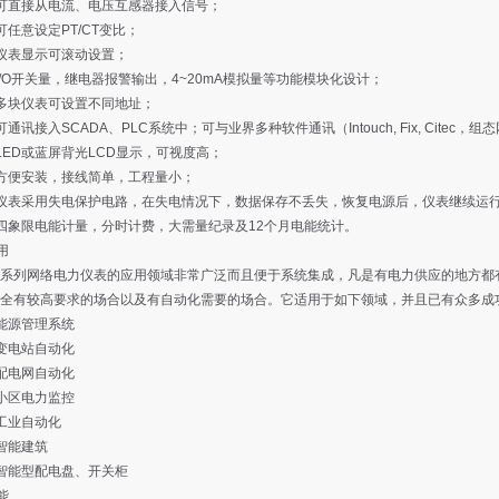
直接从电流、电压互感器接入信号；
意设定PT/CT变比；
表显示可滚动设置；
O开关量，继电器报警输出，4~20mA模拟量等功能模块化设计；
块仪表可设置不同地址；
讯接入SCADA、PLC系统中；可与业界多种软件通讯（Intouch, Fix, Citec，组
D或蓝屏背光LCD显示，可视度高；
便安装，接线简单，工程量小；
表采用失电保护电路，在失电情况下，数据保存不丢失，恢复电源后，仪表继续运
象限电能计量，分时计费，大需量纪录及12个月电能统计。
应用
列网络电力仪表的应用领域非常广泛而且便于系统集成，凡是有电力供应的地方都有
全有较高要求的场合以及有自动化需要的场合。它适用于如下领域，并且已有众多成
源管理系统
电站自动化
电网自动化
区电力监控
业自动化
能建筑
能型配电盘、开关柜
功能