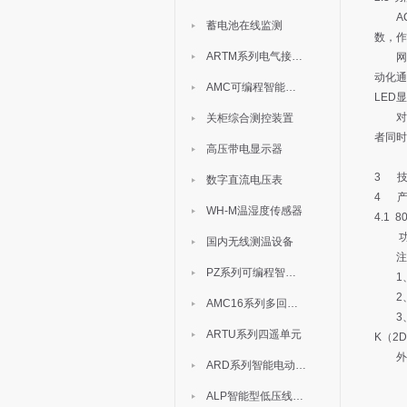
ACR
蓄电池在线监测
数，作
ARTM系列电气接点测温装置
网络电
动化通
AMC可编程智能电测表
LED
对于
关柜综合测控装置
者同时
高压带电显示器
3
数字直流电压表
4
WH-M温湿度传感器
4.1 
功
国内无线测温设备
注
PZ系列可编程智能表
1、
2、A
AMC16系列多回路监控装置
3、A
ARTU系列四遥单元
K（2
外形
ARD系列智能电动机保护器
ALP智能型低压线路保护装置