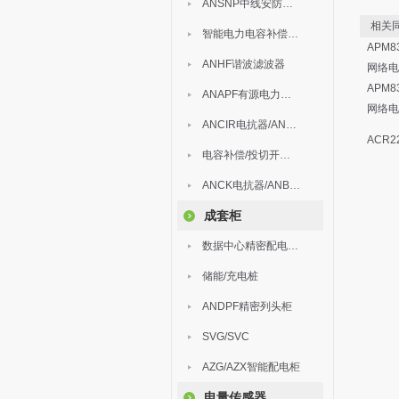
ANSNP中线安防保护器
相关同
智能电力电容补偿装置
APM
ANHF谐波滤波器
网络电
APM
ANAPF有源电力滤波器
网络电
ANCIR电抗器/ANHPD300谐波保护器
ACR
电容补偿/投切开关/ARC
ANCK电抗器/ANBSMJ自愈式低压并联电容器
成套柜
数据中心精密配电监控装置
储能/充电桩
ANDPF精密列头柜
SVG/SVC
AZG/AZX智能配电柜
电量传感器