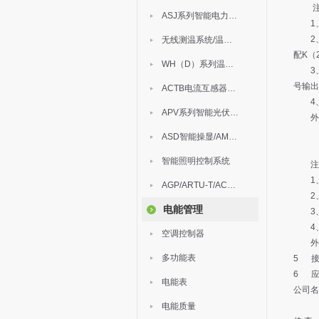
注
ASJ系列智能电力继电器
1、
2、A
无线测温系统/温度巡检
配K（
WH（D）系列温湿度控制器
3、A
号输出
ACTB电流互感器过电压保护器
4、A
APV系列智能光伏汇流箱
外形
ASD智能操显/AM中压保护
智能照明控制系统
注
1、A
AGP/ARTU-T/ACM/ADDC
2、A
电能管理
3、A
4、A
空调控制器
外形
多功能表
5
6
电能表
公司名
电能质量