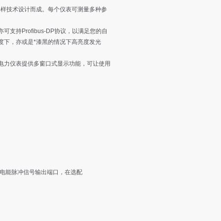
样技术设计而成。每个仪表可测量多种参
持Profibus-DP协议，以满足您的自
度下，亦或是*漆黑的情况下高亮度发光
力仪表提供多窗口式显示功能，可让使用
路有功电能脉冲信号输出端口，在选配