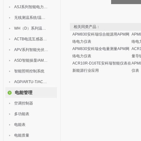
ASJ系列智能电力继电器
无线测温系统/温度巡检
相关同类产品：
WH（D）系列温湿度控制器
APM830安科瑞综合能源用APM网
APM
ACTB电流互感器过电压保护器
络电力仪表
络电
APM830安科瑞全电量测量APM网
ACR
APV系列智能光伏汇流箱
络电力仪表
量导
ASD智能操显/AM中压保护
ACR10R-D16TE安科瑞智能仪表在
APM
新能源行业应用
仪表
智能照明控制系统
AGP/ARTU-T/ACM/ADDC
电能管理
空调控制器
多功能表
电能表
电能质量