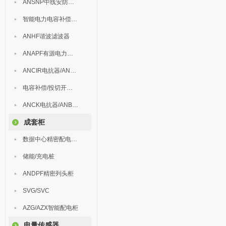
ANSNP中线安防保护器
智能电力电容补偿装置
ANHF谐波滤波器
ANAPF有源电力滤波器
ANCIR电抗器/ANHPD300谐波保护器
电容补偿/投切开关/ARC
ANCK电抗器/ANBSMJ自愈式低压并联电容器
成套柜
数据中心精密配电监控装置
储能/充电桩
ANDPF精密列头柜
SVG/SVC
AZG/AZX智能配电柜
电量传感器