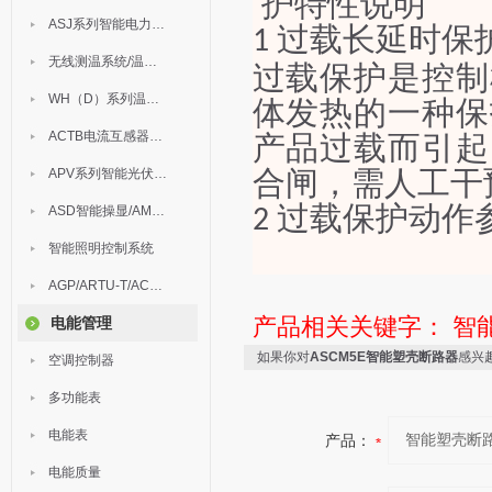
护特性说明
ASJ系列智能电力继电器
过载长延时保
1
无线测温系统/温度巡检
过载保护是控制
WH（D）系列温湿度控制器
体发热的一种保
ACTB电流互感器过电压保护器
产品过载而引起
APV系列智能光伏汇流箱
合闸，需人工干
过载保护动作
ASD智能操显/AM中压保护
2
智能照明控制系统
AGP/ARTU-T/ACM/ADDC
产品相关关键字：
智
电能管理
如果你对
ASCM5E智能塑壳断路器
感兴
空调控制器
多功能表
电能表
产品：
电能质量