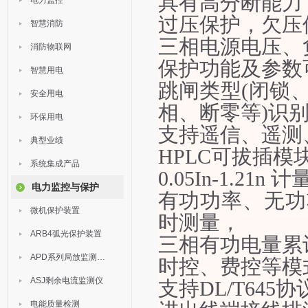
具有高分断能力
电力监控
过压保护，欠压
智慧消防
三相电源电压、
消防物联网
保护功能及参数
智慧用电
跳闸类型
(闭锁
安全用电
相、断零等)识
环保用电
支持遥信、遥测
典型业绩
HPLC可拔插
系统集成产品
0.05In-1.21n 
电力监控与保护
有功功率、无功
微机保护装置
时测量，
ARB4弧光保护装置
三相有功电量累
APD系列局放监测装置
时控、费控等模
ASJ剩余电流监测仪
支持
DL/T645
电能质量检测