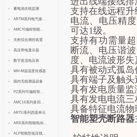
进出线端接线排
支持在线远程升
蓄电池在线监测
电流、电压精度
ARTM系列电气接点测温装置
可达1级。
AMC可编程智能电测表
支持有功需量超
关柜综合测控装置
断流、电压谐波
高压带电显示器
度、电流波形失
数字直流电压表
具有被动式孤岛
WH-M温湿度传感器
具有端子及触头
国内无线测温设备
具有发电质量监
PZ系列可编程智能表
具有发电电流三
AMC16系列多回路监控装置
具备特征电流物
ARTU系列四遥单元
智能塑壳断路器
ARD系列智能电动机保护器
ALP智能型低压线路保护装置