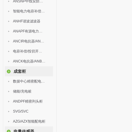
ANSNP中线安防保护器
智能电力电容补偿装置
ANHF谐波滤波器
ANAPF有源电力滤波器
ANCIR电抗器/ANHPD300谐波保护器
电容补偿/投切开关/ARC
ANCK电抗器/ANBSMJ自愈式低压并联电容器
成套柜
数据中心精密配电监控装置
储能/充电桩
ANDPF精密列头柜
SVG/SVC
AZG/AZX智能配电柜
电量传感器