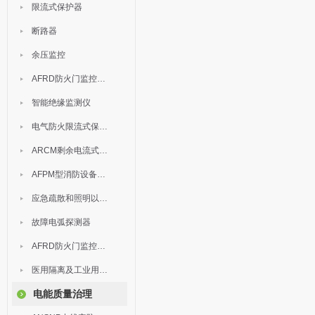
限流式保护器
断路器
余压监控
AFRD防火门监控模块
智能绝缘监测仪
电气防火限流式保护器
ARCM剩余电流式电气火灾监控装置
AFPM型消防设备电源监控系统
应急疏散和照明以及灯具
故障电弧探测器
AFRD防火门监控系统
医用隔离及工业用电绝缘检测
电能质量治理