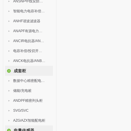
ANSNP中线安防保护器
智能电力电容补偿装置
ANHF谐波滤波器
ANAPF有源电力滤波器
ANCIR电抗器/ANHPD300谐波保护器
电容补偿/投切开关/ARC
ANCK电抗器/ANBSMJ自愈式低压并联电容器
成套柜
数据中心精密配电监控装置
储能/充电桩
ANDPF精密列头柜
SVG/SVC
AZG/AZX智能配电柜
电量传感器