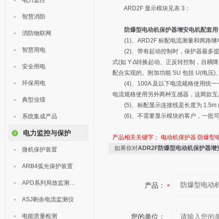
电力监控
ARD2F 显示模块见表 3：
智慧消防
防爆型电动机保护器增安电机配套用
消防物联网
(1)、ARD2F 标配电流测量和两路继电器输
智慧用电
(2)、带有起动控制时，保护器最多提供
式(如 Y-∆转换起动、正反转控制，自耦降
安全用电
配合实现的。附加功能 SU 包括 U(电压)
环保用电
(4)、100A 及以下电流规格使用统一
电流规格使用另外两种互感器，这两款互
典型业绩
(5)、标配显示连接线是长度为 1.5m
(6)、不需要显示模块的客户，一批可
系统集成产品
电力监控与保护
产品相关关键字：
电动机保护器
防爆型
如果你对
ADR2F防爆型电动机保护器
微机保护装置
ARB4弧光保护装置
APD系列局放监测装置
产品：
ASJ剩余电流监测仪
电能质量检测
您的单位：