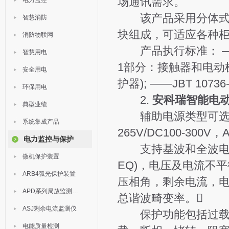
场通讯需求。
电力监控
该产品采用分体式结
智慧消防
块组成，可适应各种
消防物联网
产品执行标准： ——GB
智慧用电
1部分：接触器和电动
安全用电
护器); ——JBT 107
环保用电
2.
安科瑞智能电
典型业绩
辅助电源类型可选，A
系统集成产品
265V/DC100-300
电力监控与保护
支持基波和全波电力参
微机保护装置
EQ)，电压及电流不
ARB4弧光保护装置
压相角，剩余电流，电
APD系列局放监测装置
总谐波畸变率。
ASJ剩余电流监测仪
保护功能包括过载反
电能质量检测