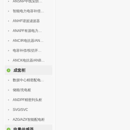
ANSNP中线安防保护器
智能电力电容补偿装置
ANHF谐波滤波器
ANAPF有源电力滤波器
ANCIR电抗器/ANHPD300谐波保护器
电容补偿/投切开关/ARC
ANCK电抗器/ANBSMJ自愈式低压并联电容器
成套柜
数据中心精密配电监控装置
储能/充电桩
ANDPF精密列头柜
SVG/SVC
AZG/AZX智能配电柜
电量传感器