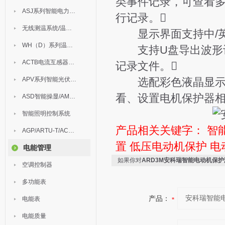
类事件记录，可查看多
ASJ系列智能电力继电器
行记录。
无线测温系统/温度巡检
显示界面支持中/英
WH（D）系列温湿度控制器
支持U盘导出波形记
ACTB电流互感器过电压保护器
记录文件。
APV系列智能光伏汇流箱
选配彩色液晶显示时可
看、设置电机保护器
ASD智能操显/AM中压保护
智能照明控制系统
产品相关关键字：
智
AGP/ARTU-T/ACM/ADDC
置
低压电动机保护
电
电能管理
如果你对
ARD3M安科瑞智能电动机保
空调控制器
多功能表
产品：
电能表
电能质量