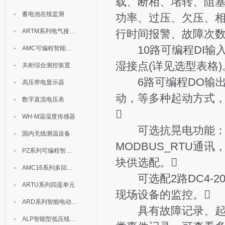
载、断相、堵转、阻塞
蓄电池在线监测
功率、过压、欠压、相
ARTM系列电气接点测温装置
行时间报警、故障次数
10路可编程DI输入
AMC可编程智能电测表
湿接点(详见选型表格)
关柜综合测控装置
6路可编程DO输出
高压带电显示器
动，等多种起动方式，
数字直流电压表

WH-M温湿度传感器
可选抗晃电功能：支
国内无线测温设备
MODBUS_RTU通讯，
PZ系列可编程智能表
块供选配。
AMC16系列多回路监控装置
可选配2路DC4-2
ARTU系列四遥单元
现场设备的监控。
ARD系列智能电动机保护器
具有故障记录、起动
ALP智能型低压线路保护装置