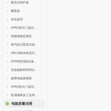
限流式保护器
断路器
余压监控
AFRD防火门监控模块
智能绝缘监测仪
电气防火限流式保护器
ARCM剩余电流式电气火灾监控装置
AFPM型消防设备电源监控系统
应急疏散和照明以及灯具
故障电弧探测器
AFRD防火门监控系统
医用隔离及工业用电绝缘检测
电能质量治理