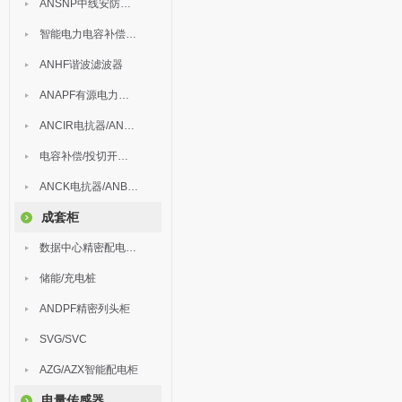
ANSNP中线安防保护器
智能电力电容补偿装置
ANHF谐波滤波器
ANAPF有源电力滤波器
ANCIR电抗器/ANHPD300谐波保护器
电容补偿/投切开关/ARC
ANCK电抗器/ANBSMJ自愈式低压并联电容器
成套柜
数据中心精密配电监控装置
储能/充电桩
ANDPF精密列头柜
SVG/SVC
AZG/AZX智能配电柜
电量传感器