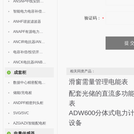
ANSNP中线安防保护器
智能电力电容补偿装置
验证码：
ANHF谐波滤波器
ANAPF有源电力滤波器
ANCIR电抗器/ANHPD300谐波保护器
电容补偿/投切开关/ARC
ANCK电抗器/ANBSMJ自愈式低压并联电容器
相关同类产品：
成套柜
滑窗需量管理电能表
数据中心精密配电监控装置
配套光储的直流多功
储能/充电桩
表
ANDPF精密列头柜
ADW600分体式电力
SVG/SVC
设备
AZG/AZX智能配电柜
电量传感器