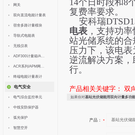
14个日时段和
网关
复费率要求。
双向直流电能计量表
安科瑞
DTSD1
宿舍多路计量模块
电表
，支持功率
导轨式电能表
站光储系统的合
无线仪表
压力下，该电表
ADF300计量箱/AEW无线计量
逆流解决方案，
ACR系列/APM网络电力仪表
行。
终端电能计量表计
电气安全
产品相关关键字：
双
电气综合监控单元
如果你对
基站光伏储能用双向计量多功
中线安防保护器
弧光保护
产品：
智慧空开