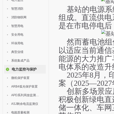
电力监控
基站的电源系
智慧消防
组成。直流供电
消防物联网
是在市电停电后
智慧用电
安全用电
然而蓄电池组
环保用电
以适应当前通信
典型业绩
能源的大力推广
系统集成产品
电体系的改造升
电力监控与保护
2025年8
微机保护装置
案（2025—2
ARB4弧光保护装置
创新多场景应
APD系列局放监测装置
积极创新绿电直
ASJ剩余电流监测仪
储一体化、车网
电能质量检测