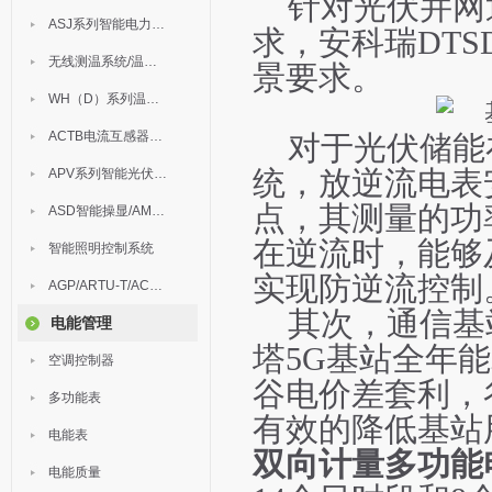
针对光伏并网
ASJ系列智能电力继电器
求，安科瑞
DT
无线测温系统/温度巡检
景要求。
WH（D）系列温湿度控制器
ACTB电流互感器过电压保护器
对于光伏储能
APV系列智能光伏汇流箱
统，放逆流电表
点，其测量的功
ASD智能操显/AM中压保护
在逆流时，能够
智能照明控制系统
实现防逆流控制
AGP/ARTU-T/ACM/ADDC
其次，通信基
电能管理
塔5G基站全年能
空调控制器
谷电价差套利，
多功能表
有效
的降低
基站
电能表
双向计量多功能
电能质量