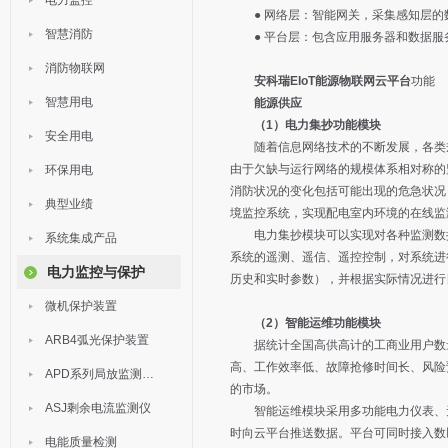
电力监控
● 网络层：智能网关，采集感知层的
智慧消防
● 平台层：包含应用服务器和数据服务
消防物联网
安科瑞EIoT能源物联网云平台
功能
智慧用电
能源供应
（1）电力集抄功能模块
安全用电
随着信息网络技术的不断发展，各类规
由于欠缺与运行网络的规模体系相对称的
环保用电
消防状况的变化包括可能出现的危急状况
典型业绩
境监控系统，实现配电室内环境的在线监
电力集抄模块可以实现对各种监测数据
系统集成产品
系统的遥测、遥信、遥控控制，对系统进
电力监控与保护
历史和实时参数），并根据实际情况进行
微机保护装置
（2）智能运维功能模块
ARB4弧光保护装置
据统计全国高供高计的工商业用户数量
高、工作效率低、故障抢修时间长、风险
APD系列局放监测装置
的市场。
ASJ剩余电流监测仪
智能运维模块采用多功能电力仪表、无
时向云平台推送数据。平台可同时接入数
电能质量检测