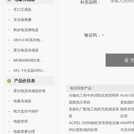
补充说明：
开口互感器
安全隔离栅
剩余电流继电器
验证码：
AKH-0.66系列电流互感器
霍尔电流传感器
BR/BA/BM/BD变送器
AFL-T分流器/ARU浪涌保护器
产品价目表
相关同类产品：
霍尔电流传感器价格
分输站工程中的消防应急照明和
Acrel
电量传感器
疏散指示系统
某校园
某炼轧厂配电工程的无线测温系
能耗管
电力监控与保护
统
应用
电能管理
ACREL-5000能耗管理系统在柳
ANAP
州白莲机场的应用
与无功
电能质量治理