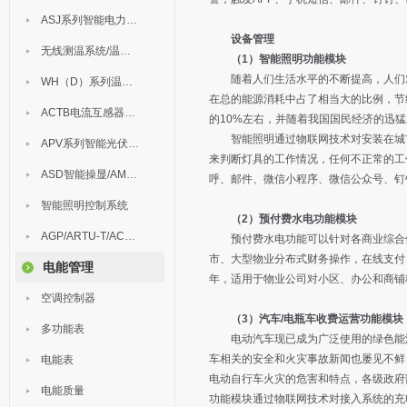
ASJ系列智能电力继电器
设备管理
无线测温系统/温度巡检
（1）智能照明功能模块
随着人们生活水平的不断提高，人们对
WH（D）系列温湿度控制器
在总的能源消耗中占了相当大的比例，节
ACTB电流互感器过电压保护器
的10%左右，并随着我国国民经济的迅
智能照明通过物联网技术对安装在城市
APV系列智能光伏汇流箱
来判断灯具的工作情况，任何不正常的工
ASD智能操显/AM中压保护
呼、邮件、微信小程序、微信公众号、钉
智能照明控制系统
（2）预付费水电功能模块
AGP/ARTU-T/ACM/ADDC
预付费水电功能可以针对各商业综合体
市、大型物业分布式财务操作，在线支付
电能管理
年，适用于物业公司对小区、办公和商铺
空调控制器
（3）汽车/电瓶车收费运营功能模块
多功能表
电动汽车现已成为广泛使用的绿色能源
车相关的安全和火灾事故新闻也屡见不鲜
电能表
电动自行车火灾的危害和特点，各级政府
电能质量
功能模块通过物联网技术对接入系统的充