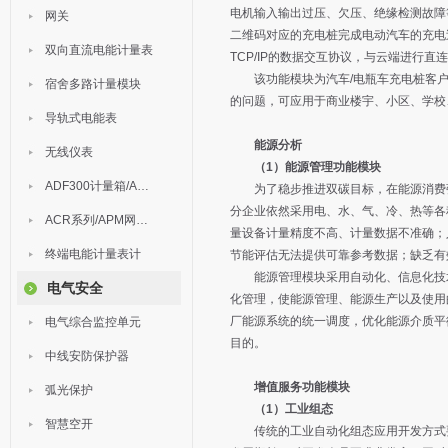
电机输入输出过压、欠压、绝缘检测故障
网关
二维码对应的充电桩完成电动汽车的充电过
双向直流电能计量表
TCP/IP的数据交互协议，与云端进行直
该功能模块为汽车/电瓶车充电桩客户
宿舍多路计量模块
的问题，可应用于商业楼宇、小区、学校
导轨式电能表
能源分析
无线仪表
（1）能源管理功能模块
ADF300计量箱/AEW无线计量
为了稳步推进双碳目标，在能源消费强度
分企业依然采用电、水、气、冷、热等各
ACR系列/APM网络电力仪表
量设备计量精度不高、计量数据不准确；
终端电能计量表计
节能评估无法提供可靠参考数据；缺乏有
能源管理模块采用自动化、信息化技术
电气安全
化管理，使能源管理、能源生产以及使用
厂能源系统的统一调度，优化能源介质平
电气综合监控单元
目的。
中线安防保护器
增值服务功能模块
弧光保护
（1）工业组态
智慧空开
传统的工业自动化组态应用开发方式要