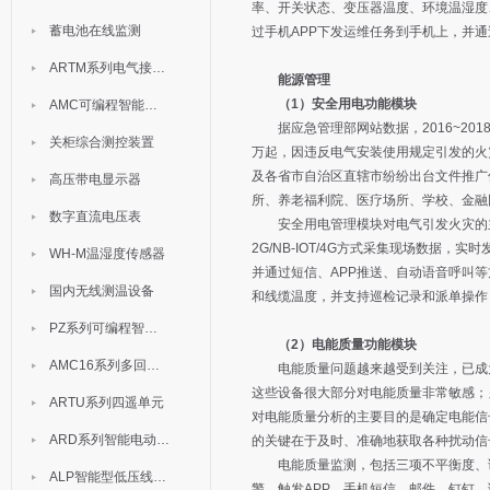
率、开关状态、变压器温度、环境温湿度
蓄电池在线监测
过手机APP下发运维任务到手机上，并
ARTM系列电气接点测温装置
能源管理
（1）安全用电功能模块
AMC可编程智能电测表
据应急管理部网站数据，2016~2018
关柜综合测控装置
万起，因违反电气安装使用规定引发的火
及各省市自治区直辖市纷纷出台文件推广
高压带电显示器
所、养老福利院、医疗场所、学校、金融
数字直流电压表
安全用电管理模块对电气引发火灾的主
2G/NB-IOT/4G方式采集现场数
WH-M温湿度传感器
并通过短信、APP推送、自动语音呼叫
国内无线测温设备
和线缆温度，并支持巡检记录和派单操作
PZ系列可编程智能表
（2）电能质量功能模块
AMC16系列多回路监控装置
电能质量问题越来越受到关注，已成为
这些设备很大部分对电能质量非常敏感；
ARTU系列四遥单元
对电能质量分析的主要目的是确定电能信
ARD系列智能电动机保护器
的关键在于及时、准确地获取各种扰动信
电能质量监测，包括三项不平衡度、谐
ALP智能型低压线路保护装置
警，触发APP、手机短信、邮件、钉钉