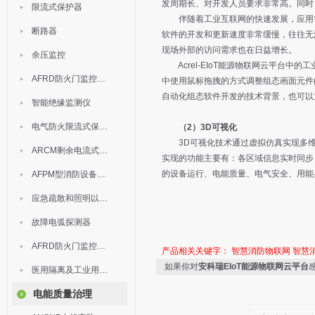
发周期长、对开发人员要求非常高。同时
限流式保护器
伴随着工业互联网的快速发展，应用需
断路器
软件的开发和更新速度非常缓慢，往往无
现场外部的访问需求也在日益增长。
余压监控
Acrel-EIoT能源物联网云平台中
AFRD防火门监控模块
中使用鼠标拖拽的方式调整组态画面元件
自动化组态软件开发的技术背景，也可以
智能绝缘监测仪
电气防火限流式保护器
（2）3D可视化
3D可视化技术通过虚拟仿真实现多维
ARCM剩余电流式电气火灾监控装置
实现的功能主要有：各区域信息实时同步
的设备运行、电能质量、电气安全、用能
AFPM型消防设备电源监控系统
应急疏散和照明以及灯具
故障电弧探测器
AFRD防火门监控系统
产品相关关键字：
智慧消防物联网
智慧
如果你对
安科瑞EIoT能源物联网云平台
医用隔离及工业用电绝缘检测
电能质量治理