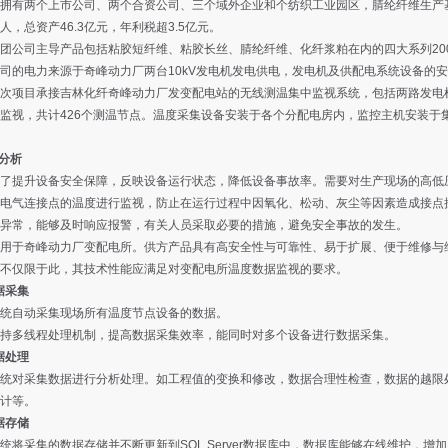
拥有两个上市公司、两个合资公司、三个域外企业和个纺织工业园区，腈纶纤维生产基
人，总资产46.3亿元，年利税超3.5亿元。
团公司主导产品包括粘胶短纤维、粘胶长丝、腈纶纤维、化纤浆粕在内的四大系列200
司的电力来源于奇峰动力厂两台10kV发电机发电供电，发电机及供配电系统设备的
次项目承接吉林化纤奇峰动力厂发变配电站的无线测温集中监视系统，包括两路发电
监视，共计426个测温节点。温度采集设备安装于各个分配电房内，监控主机安装于
求分析
了提升设备安全保障，反映设备运行状态，降低设备事故率。需要对生产现场的高低
电气连接点的温度进行监视，防止在运行过程中因氧化、松动、灰尘等因素造成接点
异常，能够及时响应报警，有关人员采取必要的措施，避免安全事故的发生。
用于奇峰动力厂变配电所。供方产品具有高安全性与可靠性、易于扩展、便于维修与
不仅限于此，其技术性能应满足对变配电所温度数据监视的要求。
数据采集
统自动采集现场所有温度节点设备的数据。
持多线程处理机制，提高数据采集效率，能同时对多个设备进行数据采集。
数据处理
统对采集数据进行分析处理。如工程值的变换和修改，数据合理性检查，数据的越限
计等。
数据存储
统将采集的数据存储并不断更新到SQL Server数据库中，数据库能够在线维护，