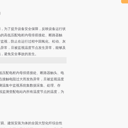
用
用，为了提升设备安全保障，反映设备运行状
场的高低压配电柜内母排搭接处、断路器触
行监视，防止在运行过程中因氧化、松动、灰
热异常，旦被监视温度节点发生异常，能够及
施，避免安全事故的发生。
低压配电柜内母排搭接处、断路器触头、电
点接触电阻过大而发热异常，旦被监视温度
测温集中监视系统集数据采集、处理、存
线监测变配电站内所有温度节点的温度，为
贸易、建筑安装为体的全国大型化纤综合性