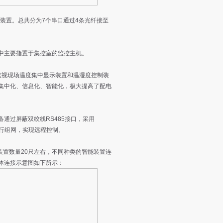
装置。总共分为7个串口通过4条光纤接至
中主要指置于集控室的监控主机。
监视现场温度集中显示装置和温湿度控制装
集中化、信息化、智能化，极大提高了配电
通过屏蔽双绞线RS485接口，采用
进行组网，实现远程控制。
能装置数量20只左右，不同种类的智能装置连
体连接示意图如下所示：