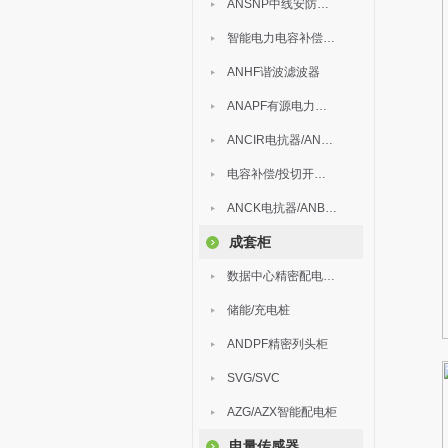
ANSNP中线安防保护器
智能电力电容补偿装置
ANHF谐波滤波器
ANAPF有源电力滤波器
ANCIR电抗器/ANHPD300谐波保护器
电容补偿/投切开关/ARC
ANCK电抗器/ANBSMJ自愈式低压并联电容器
成套柜
数据中心精密配电监控装置
储能/充电桩
ANDPF精密列头柜
SVG/SVC
AZG/AZX智能配电柜
电量传感器