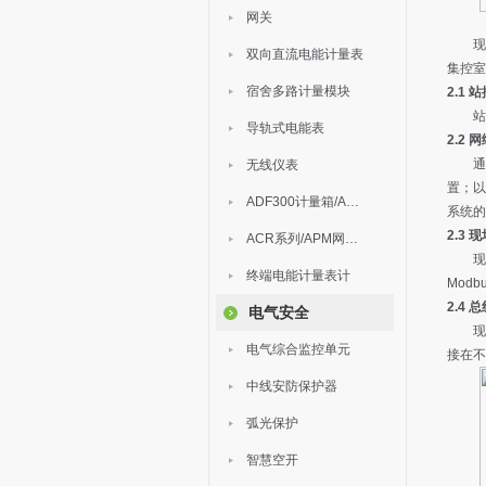
网关
现
双向直流电能计量表
集控室
宿舍多路计量模块
2.1 
站
导轨式电能表
2.2 
通
无线仪表
置；以
ADF300计量箱/AEW无线计量
系统的
2.3 
ACR系列/APM网络电力仪表
现
终端电能计量表计
Mod
2.4
电气安全
现
电气综合监控单元
接在不
中线安防保护器
弧光保护
智慧空开