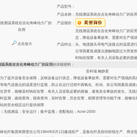
产品型号：
产品名称：
无线测温系统在吉化奇峰动力厂的应
产品报价：
无线测温系统在吉化奇峰动力厂的应
态，降低设备事故率。需要对生产现
点击放大
产品特点：
头、电缆接头等电气连接点的温度进
尘等因素造成接点接触电阻过大而发
时响应报警，有关人员采取必要的措
测温系统在吉化奇峰动力厂的应用
的详细资料：
安科瑞 鲍静君
为了提升设备安全保障，反映设备运行状态，降低设备事故率。需要对生产现场的高
等电气连接点的温度进行监视，防止在运行过程中因氧化、松动、灰尘等因素造成接
生异常，能够及时响应告警，有关人员采取必要的措施，避免安全事故的发生。无线
时监测，曲线查询，报表查询，实时告警，历史告警，权限管理等功能于体，能够在
站的安全稳定运行提供保障
：
无线测温；安全运行；集中监视；变配电站；Acrel-2000
林化纤集团有限责任公司1964年8月1日建成投产，是集化纤及纺织纱线生产、商业