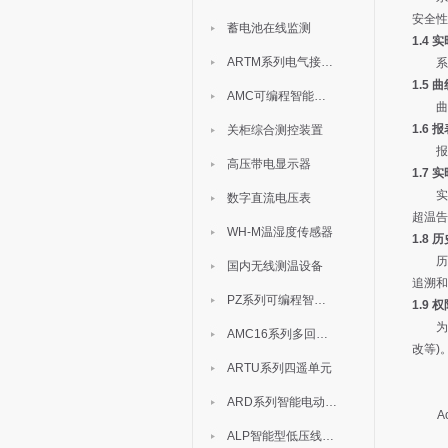
安全性
蓄电池在线监测
1.4 
ARTM系列电气接点测温装置
系
1.5 
AMC可编程智能电测表
曲
1.6 
关柜综合测控装置
报
高压带电显示器
1.7 
实
数字直流电压表
超温告
WH-M温湿度传感器
1.8 
历
国内无线测温设备
追溯和
PZ系列可编程智能表
1.9 
为
AMC16系列多回路监控装置
改等)
ARTU系列四遥单元
ARD系列智能电动机保护器
A
ALP智能型低压线路保护装置