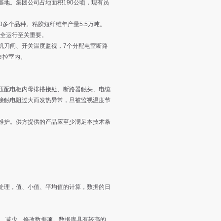
地。集团公司占地面积190公顷，现有员
多个品种。粘胶短纤维年产量5.5万吨。
安全运行至关重要。
机刀闸、开关温度监视，7个分配电室断路
集控室内。
压配电柜内母排搭接处、断路器触头、电缆
接触电阻过大而发热异常，旦被监视温度节
维护。供方提供的产品应至少满足本技术条
处理，值、小值、平均值的计算，数据的日
增加、减少、修改数据项。数据库具有较高的