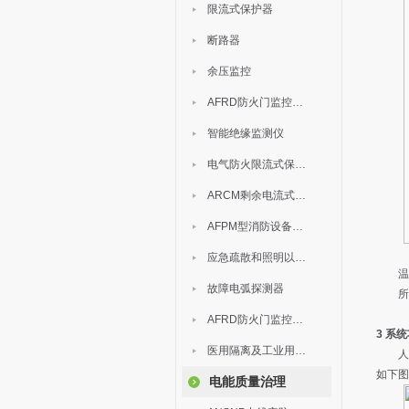
限流式保护器
断路器
余压监控
AFRD防火门监控模块
智能绝缘监测仪
电气防火限流式保护器
ARCM剩余电流式电气火灾监控装置
AFPM型消防设备电源监控系统
应急疏散和照明以及灯具
温
故障电弧探测器
所
AFRD防火门监控系统
3 系
医用隔离及工业用电绝缘检测
人
如下图
电能质量治理