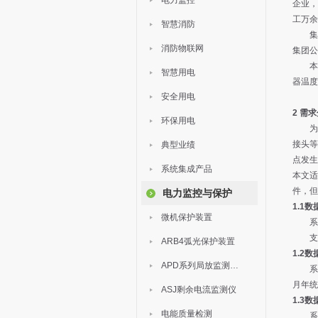
电力监控
企业，
工万余
智慧消防
集
消防物联网
集团公
本
智慧用电
器温度
安全用电
2 需
环保用电
为
接头等
典型业绩
点发生
系统集成产品
本文适
件，但
电力监控与保护
1.1
微机保护装置
系
支
ARB4弧光保护装置
1.2
APD系列局放监测装置
系
月年统
ASJ剩余电流监测仪
1.3
电能质量检测
系