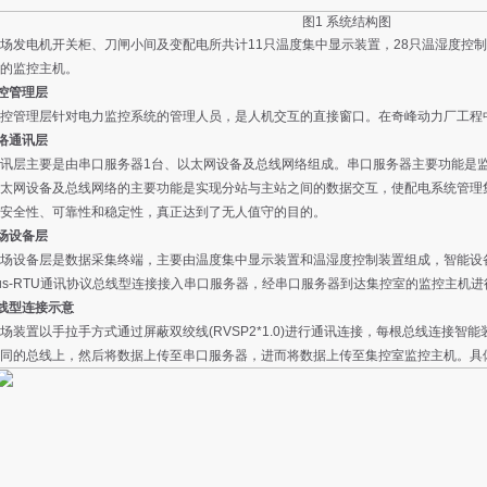
图1 系统结构图
场发电机开关柜、刀闸小间及变配电所共计11只温度集中显示装置，28只温湿度控制
的监控主机。
站控管理层
控管理层针对电力监控系统的管理人员，是人机交互的直接窗口。在奇峰动力厂工程
网络通讯层
讯层主要是由串口服务器1台、以太网设备及总线网络组成。串口服务器主要功能是
太网设备及总线网络的主要功能是实现分站与主站之间的数据交互，使配电系统管理
安全性、可靠性和稳定性，真正达到了无人值守的目的。
现场设备层
场设备层是数据采集终端，主要由温度集中显示装置和温湿度控制装置组成，智能设备
bus-RTU通讯协议总线型连接接入串口服务器，经串口服务器到达集控室的监控主机
 总线型连接示意
场装置以手拉手方式通过屏蔽双绞线(RVSP2*1.0)进行通讯连接，每根总线连接智
同的总线上，然后将数据上传至串口服务器，进而将数据上传至集控室监控主机。具