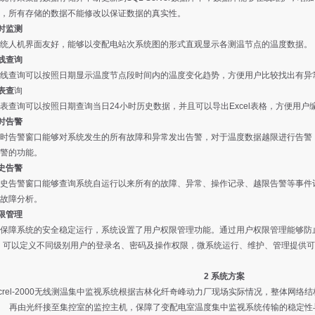
，所有存储的数据不能修改以保证数据的真实性。
实时监测
统人机界面友好，能够以变配电站次系统图的形式直观显示各测温节点的温度数据。
曲线查询
线查询可以按照日期显示温度节点段时间内的温度变化趋势，方便用户比较找出有异
报表查
询
表查询可以按照日期查询当日24小时历史数据，并且可以导出Excel表格，方便用户
实时告警
时告警窗口能够对系统发生的所有故障和异常发出告警，对于温度数据越限进行告警
警的功能。
历史告警
史告警窗口能够查询系统自运行以来所有的故障、异常、操作记录、越限告警等事件
故障分析。
权限管理
保障系统的安全稳定运行，系统设置了用户权限管理功能。通过用户权限管理能够防
。可以定义不同级别用户的登录名、密码及操作权限，微系统运行、维护、管理提供
2 系统方案
crel-2000无线测温集中监视系统根据吉林化纤奇峰动力厂现场实际情况，整体网
再由光纤接至集控室的监控主机，保障了变配电室温度集中监视系统传输的稳定性