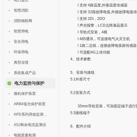
电力监控
l 支持 4路温度,外接温度传感器
智慧消防
l 支持 32路故障电弧,外接故障电弧
l 支持 2DI，2DO
消防物联网
l 声光报警，LCD点阵液晶显示
智慧用电
l 导轨式安装，4模
l 485通讯，可连接电气火灾主机
安全用电
l 1路二总线，连接故障电弧探传感器
环保用电
l 可选配4G上传功能
4、技术参数
典型业绩
5、安装与接线
系统集成产品
5.1外形尺寸
电力监控与保护
5.2安装方式
微机保护装置
ARB4弧光保护装置
35mm导轨安装，可加固定端子进行
5.3接线端子
APD系列局放监测装置
ASJ剩余电流监测仪
6、配件介绍
电能质量检测