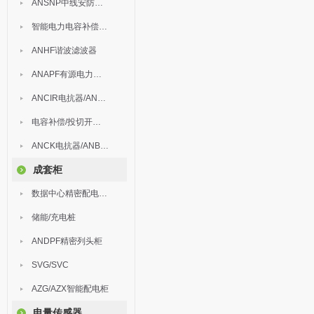
ANSNP中线安防保护器
智能电力电容补偿装置
ANHF谐波滤波器
ANAPF有源电力滤波器
ANCIR电抗器/ANHPD300谐波保护器
电容补偿/投切开关/ARC
ANCK电抗器/ANBSMJ自愈式低压并联电容器
成套柜
数据中心精密配电监控装置
储能/充电桩
ANDPF精密列头柜
SVG/SVC
AZG/AZX智能配电柜
电量传感器