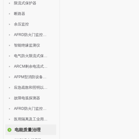
限流式保护器
断路器
余压监控
AFRD防火门监控模块
智能绝缘监测仪
电气防火限流式保护器
ARCM剩余电流式电气火灾监控装置
AFPM型消防设备电源监控系统
应急疏散和照明以及灯具
故障电弧探测器
AFRD防火门监控系统
医用隔离及工业用电绝缘检测
电能质量治理