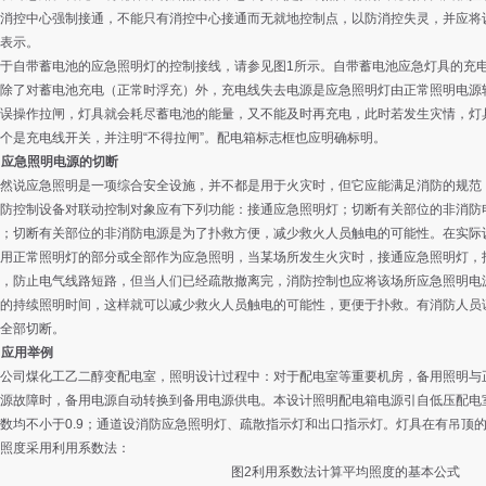
消控中心强制接通，不能只有消控中心接通而无就地控制点，以防消控失灵，并应将
表示。
自带蓄电池的应急照明灯的控制接线，请参见图1所示。自带蓄电池应急灯具的充电
除了对蓄电池充电（正常时浮充）外，充电线失去电源是应急照明灯由正常照明电源
误操作拉闸，灯具就会耗尽蓄电池的能量，又不能及时再充电，此时若发生灾情，灯
个是充电线开关，并注明“不得拉闸”。配电箱标志框也应明确标明。
 应急照明电源的切断
说应急照明是一项综合安全设施，并不都是用于火灾时，但它应能满足消防的规范，
防控制设备对联动控制对象应有下列功能：接通应急照明灯；切断有关部位的非消防
；切断有关部位的非消防电源是为了扑救方便，减少救火人员触电的可能性。在实际
用正常照明灯的部分或全部作为应急照明，当某场所发生火灾时，接通应急照明灯，
，防止电气线路短路，但当人们已经疏散撤离完，消防控制也应将该场所应急照明电
的持续照明时间，这样就可以减少救火人员触电的可能性，更便于扑救。有消防人员
全部切断。
 应用举例
司煤化工乙二醇变配电室，照明设计过程中：对于配电室等重要机房，备用照明与正
源故障时，备用电源自动转换到备用电源供电。本设计照明配电箱电源引自低压配电室
数均不小于0.9；通道设消防应急照明灯、疏散指示灯和出口指示灯。灯具在有吊顶
照度采用利用系数法：
图2利用系数法计算平均照度的基本公式