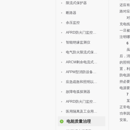
限流式保护器
还应有
路对应
断路器
对于
余压监控
充电线
一旦被
AFRD防火门监控模块
注明哪
智能绝缘监测仪
6
虽然
电气防火限流式保护器
后，消
ARCM剩余电流式电气火灾监控装置
的照明
置，利
AFPM型消防设备电源监控系统
防电源
持必要
应急疏散和照明以及灯具
电源要
故障电弧探测器
7
某公
AFRD防火门监控系统
正常电
医用隔离及工业用电绝缘检测
功率因
安装。
电能质量治理