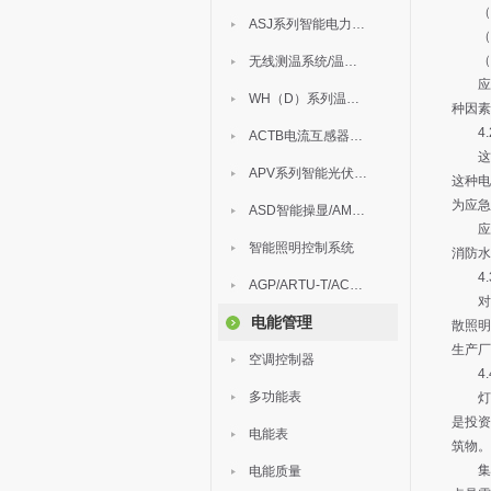
（1
ASJ系列智能电力继电器
（2
（3
无线测温系统/温度巡检
应急
WH（D）系列温湿度控制器
种因素
4.
ACTB电流互感器过电压保护器
这种
APV系列智能光伏汇流箱
这种电
为应急
ASD智能操显/AM中压保护
应结
智能照明控制系统
消防水
4.
AGP/ARTU-T/ACM/ADDC
对于柴
电能管理
散照明
生产厂
空调控制器
4.
多功能表
灯内
是投资
电能表
筑物。
集中
电能质量