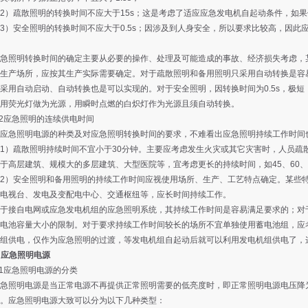
疏散照明的转换时间不应大于15s；这是考虑了适应应急发电机自起动条件，如果
安全照明的转换时间不应大于0.5s；因涉及到人身安全，所以要求比较高，因此
照明转换时间的确定主要从必要的操作、处理及可能造成的事故、经济损失考虑，某
生产场所，应按其生产实际需要确定。对于疏散照明和备用照明只采用自动转换是容
采用自动启动、自动转换也是可以实现的。对于安全照明，因转换时间为0.5s，极
用荧光灯做为光源，用瞬时点燃的白炽灯作为光源且须自动转换。
2应急照明的连续供电时间
急照明电源的种类及对应急照明转换时间的要求，不难看出应急照明持续工作时间
疏散照明持续时间不宜小于30分钟。主要应考虑发生火灾或其它灾害时，人员疏
于高层建筑、规模大的多层建筑、大型医院等，宜考虑更长的持续时间，如45、60、
）安全照明和备用照明的持续工作时间应视使用场所、生产、工艺特点确定。某些特
电视台、发电及变配电中心、交通枢纽等，应长时间持续工作。
接自电网或应急发电机组的应急照明系统，其持续工作时间是容易满足要求的；对于
电池容量大小的限制。对于要求持续工作时间较长的场所不宜单独使用蓄电池组，应
组供电，仅作为应急照明的过渡，等发电机组自起动后就可以利用发电机组供电了，
 应急照明电源
1应急照明电源的分类
照明电源是当正常电源不再提供正常照明需要的低亮度时，即正常照明电源电压降为
。应急照明电源大致可以分为以下几种类型：