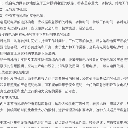
）接自电力网有效地独立于正常照明电源的线路，特点是容量大、转换快、持续工
）应急发电机组;
）带有蓄电池组的应急电源，
照明电源的选择确定，应根据应急照明的种类、转换时间、持续工作时间、各种电源
综合考虑进行选择，应该做到安全可靠、技术先进、经济合理。
2接自电力网有效地独立于正常照明电源的线路
电源，具有转换时间短，持续工作时间长，工作可靠的特点。所以这种电源应用较为
源比较容易。对于公共建筑和厂房，由于生产和工作需要，当具有电网备用电源时，
照明设置上述这样的电源是不经济的。
合当地电力实际及工程实际情况综合考虑，统筹安排电力设备的应急电源和应急照明
泵房的备用照明，应与生产电力设备、消防泵使用同一备用电源，一般自电网取得。
3柴油发电机组电源
油发电机组，由于电机投入运行需要较长的时间，经常处于后备状态的机组，停电
和备用照明的应急照明电源，而不能单独用于安全照明。专门为应急照明设置发电机
房也往往是和生产运行的电力设备的需要一起考虑。
4蓄电池电源
自带蓄电池即自带电源型应急灯，这种方式供电可靠性高，转换迅速，增减方便，线
大，持续照明时间受容量大小的限制，运行管理及维护要求高。这种方式适用于应急
或分区集中设置的蓄电池组电源，优点是供电可靠性高、转换迅速，与自带蓄电池方