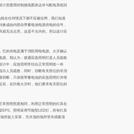
设计意图用控制接线图表达并与配电系统回
线在任何情况下都不应被拉闸，我们知道
转换成由内部自带蓄电池电源供电的信号，
具就无法点亮，这是不允许的。所以设计应
它的供电是属于消防用电电源。火灾确认
电源。我认为：接通应急照明灯是人员疏散
设计中，应急照明常结合正常照明统一布
指示人员疏散，同时，切断有关部位的非消
源切断，只保留带蓄电池的应急照明灯并维
证实，在扑救火灾时，他们要求有关部位的
常照明照度相同，利用正常照明的灯具在
EPS。照明采用节能型LED灯，所有灯具
的场所嵌入安装，无吊顶的场所管吊或吸顶