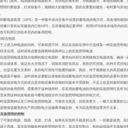
要专门房间，电池故障影响面积大，当供电距离长时，导线截面大，将增加铜耗量，
照明灯数较多，灯具较集中，规模较大的建筑物。因此在重要的建筑，有时要与其他
。
断电源装置（UPS）是一种集中或分区集中设置的蓄电池供电方式，其各项性能指
但像计算机站等建筑内已有UPS，且容量能满足要求时，利用UPS供给本场所内的
也可利用它供给本所内的备用照明。
5组合电源
上述几种电源的结构、可靠程度不同，所以在实际应用中只选择某一种应急照明电源
经济合理。这时就有必要选择两种或两种以上的应急照明电源。
急照明电源是取自电网的独立电源时，要求由外部引来两路独立电源供电，确保一路
应自成体系，保证在火灾情况下，切除非消防负荷后，系统仍可供电。此种方式供电
。但是在重大灾害时，其供电可靠性可能遭到破坏。因此，对于规模较大的高层建筑
电源是不够的，这时就有必要配以发电机组或蓄电池作为应急照明电源的必要补充和
机组供电方式的优点是供电容量和供电时间基本不受限制，不足之处是转换时间较长
场所的备用照明。需要用于这种场所时，应采用由蓄电池组供电的应急照明灯具作为
宜采用这种由发电机组与蓄电池组合作为应急照明电源的供电方式。
设置两种以至三种应急照明电源，可靠性当然高，但投资更大，一般只在重要的公共
是根据该建筑的生产和消防电力设施要求确定的，专为应急照明设置并不太多。
 应急照明的控制
可靠的电源、线路、光源、灯具，如果在应急时不能及时点亮，一切都是徒然。应急
设计思路。首先应明确各种场所照明的常态，其次是控制点，有的由现场开关面板控