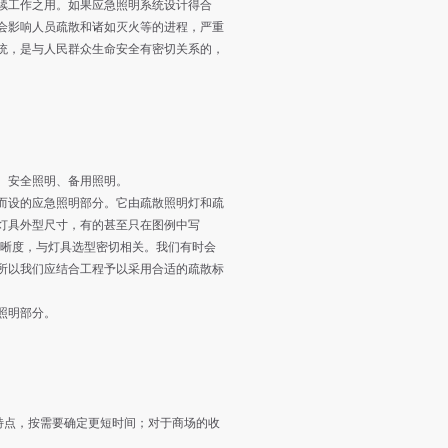
续工作之用。如果应急照明系统设计得合
会影响人员疏散和诸如灭火等的进程，严重
统，是与人民群众生命安全有密切关系的，
明、安全照明、备用照明。
设的应急照明部分。它由疏散照明灯和疏
灯具外型尺寸，有的甚至只在图例中写
清晰度，与灯具选型密切相关。我们有时会
所以我们应结合工程予以采用合适的疏散标
照明部分。
。
特点，按需要确定更短时间；对于商场的收