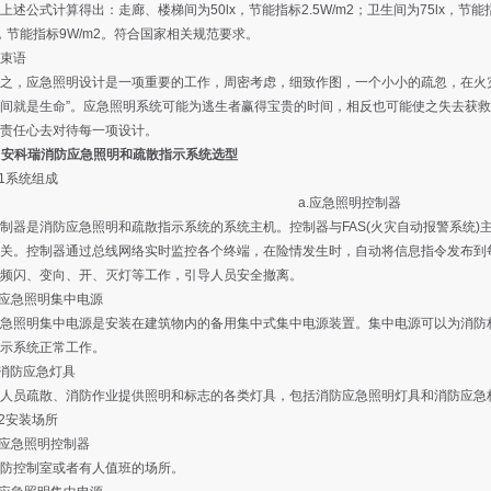
公式计算得出：走廊、楼梯间为50lx，节能指标2.5W/m2；卫生间为75lx，节能
lx，节能指标9W/m2。符合国家相关规范要求。
束语
，应急照明设计是一项重要的工作，周密考虑，细致作图，一个小小的疏忽，在火灾
间就是生命”。应急照明系统可能为逃生者赢得宝贵的时间，相反也可能使之失去获
责任心去对待每一项设计。
 安科瑞消防应急照明和疏散指示系统选型
1系统组成
a.应急照明控制器
是消防应急照明和疏散指示系统的系统主机。控制器与FAS(火灾自动报警系统)
关。控制器通过总线网络实时监控各个终端，在险情发生时，自动将信息指令发布到
频闪、变向、开、灭灯等工作，引导人员安全撤离。
应急照明集中电源
照明集中电源是安装在建筑物内的备用集中式集中电源装置。集中电源可以为消防标
示系统正常工作。
消防应急灯具
员疏散、消防作业提供照明和标志的各类灯具，包括消防应急照明灯具和消防应急
2安装场所
应急照明控制器
控制室或者有人值班的场所。