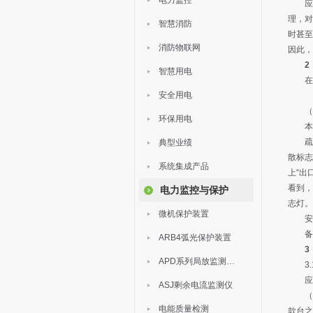
电力监控
应急
理，对
智慧消防
时甚至
消防物联网
因此，
2
智慧用电
在做
安全用电
（a）
环保用电
本文按
疏散
典型业绩
散标志
系统集成产品
上“出
看到，
电力监控与保护
志灯。
微机保护装置
安全
备用
ARB4弧光保护装置
3
APD系列局放监测装置
3.
应急
ASJ剩余电流监测仪
（1）
电能质量检测
款台之