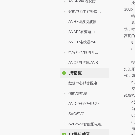
ANSNP中线安防保护器
按上述
300
智能电力电容补偿装置
结
ANHF谐波滤波器
总之
场，时
ANAPF有源电力滤波器
高度的
ANCIR电抗器/ANHPD300谐波保护器
8
8.
电容补偿/投切开关/ARC
控制器
ANCK电抗器/ANBSMJ自愈式低压并联电容器
灯的开
成套柜
作，如
b.
数据中心精密配电监控装置
应急
储能/充电桩
疏散指
c.
ANDPF精密列头柜
为人
SVG/SVC
8.
a.
AZG/AZX智能配电柜
消防
电量传感器