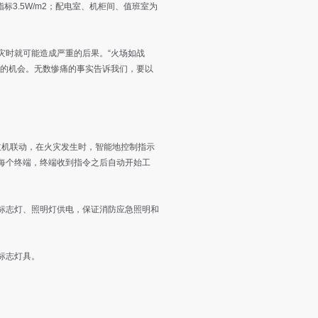
指标3.5W/m2；配电室、机柜间、值班室为
时就可能造成严重的后果。“火场如战
救的机会。无数惨痛的事实告诉我们，要以
主机联动，在火灾发生时，智能地控制指示
每个终端，终端收到指令之后自动开始工
志灯、照明灯供电，保证消防应急照明和
标志灯具。