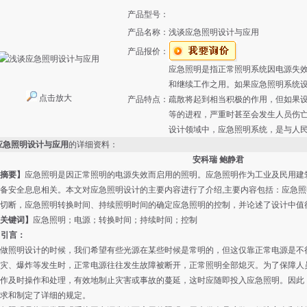
产品型号：
产品名称：
浅谈应急照明设计与应用
产品报价：
应急照明是指正常照明系统因电源失
和继续工作之用。如果应急照明系统
点击放大
产品特点：
疏散将起到相当积极的作用，但如果
等的进程，严重时甚至会发生人员伤
设计领域中，应急照明系统，是与人
应急照明设计与应用
的详细资料：
安科瑞 鲍静君
摘要】
应急照明是因正常照明的电源失效而启用的照明。应急照明作为工业及民用建
备安全息息相关。本文对应急照明设计的主要内容进行了介绍,主要内容包括：应急
切断，应急照明转换时间、持续照明时间的确定应急照明的控制，并论述了设计中值
关键词】
应急照明；电源；转换时间；持续时间；控制
 引言：
照明设计的时候，我们希望有些光源在某些时候是常明的，但这仅靠正常电源是不行
灾、爆炸等发生时，正常电源往往发生故障被断开，正常照明全部熄灭。为了保障人
作及时操作和处理，有效地制止灾害或事故的蔓延，这时应随即投入应急照明。因此
求和制定了详细的规定。