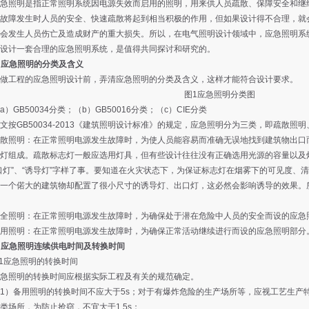
照明是指正常照明系统因电源失效而启用的照明，用来供人员疏散、保障安全和继
故障发生时人员的安全、快速疏散将起到相当积极的作用，但如果设计得不合理，就
会发生人员伤亡及造成财产的重大损失。所以，在电气照明设计领域中，应急照明系
设计一套合理的应急照明系统，是值得共同探讨和研究的。
 应急照明的分类及含义
工程的应急照明设计前，弄清应急照明的分类及含义，这样才能符合设计要求。
图1应急照明分类图
GB50034分类；（b）GB50016分类；（c）CIE分类
GB50034-2013《建筑照明设计标准》的规定，应急照明分为三类，即疏散照
照明：在正常照明电源发生故障时，为使人员能容易而准确无误地找到建筑物出口而
灯组成。疏散标志灯一般应选用灯具，但有些设计往往没有正确选用光源的容量以及
口灯”、“诱导灯”字样了事。要知道在火灾状态下，为保证标志灯在烟雾下的可见度、
一个偌大的建筑物却配置了很小尺寸的诱导灯、出口灯，这必然会影响诱导的效果。
照明：在正常照明电源发生故障时，为确保处于潜在危险中人员的安全而设的应急
照明：在正常照明电源发生故障时，为确保正常活动继续进行而设的应急照明部分
 应急照明连续供电时间及转换时间
1应急照明的转换时间
照明的转换时间应根据实际工程及有关的规范确定。
备用照明的转换时间不应大于5s；对于有爆炸危险的生产场所等，应视工艺生产
类场所，为防止抢窃，不宜大于1.5s；