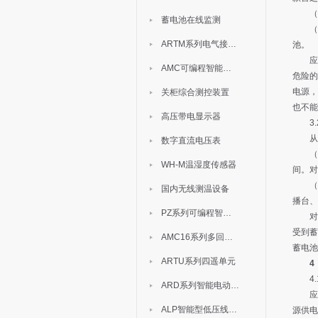
（2）
蓄电池在线监测
（3）
ARTM系列电气接点测温装置
池。
应急
AMC可编程智能电测表
危险的
电源，
关柜综合测控装置
也不能
高压带电显示器
3.
从应
数字直流电压表
（1）
WH-M温湿度传感器
间。对
（2
国内无线测温设备
播台、
PZ系列可编程智能表
对于
受到蓄
AMC16系列多回路监控装置
蓄电池
ARTU系列四遥单元
4
4.
ARD系列智能电动机保护器
应急
ALP智能型低压线路保护装置
源供电