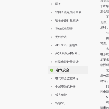
点是需
网关
于应急
济合理
双向直流电能计量表
不间
宿舍多路计量模块
选用。
屏时，
导轨式电能表
4.
无线仪表
由于
可靠、
ADF300计量箱/AEW无线计量
当应
ACR系列/APM网络电力仪表
电系统
足要求
终端电能计量表计
急照明
电气安全
发电
求较高
电气综合监控单元
建筑，
同时
中线安防保护器
种电源
弧光保护
5
有了
智慧空开
清晰的