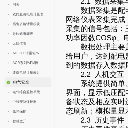
2.1 数据采集
网关
数据采集是配电
双向直流电能计量表
网络仪表采集完成
宿舍多路计量模块
采集的信号包括：三
导轨式电能表
功率因数COSφ、
无线仪表
数据处理主要是
ADF300计量箱/AEW无线计量
给用户，达到配电
ACR系列/APM网络电力仪表
到的数据存入数据
2.2 人机交互
终端电能计量表计
系统提供简单、
电气安全
界面，显示低压配
电气综合监控单元
备状态及相应实时
中线安防保护器
态刷新；模拟量显
弧光保护
2.3 历史事件
智慧空开