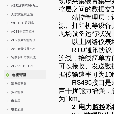
现场采集装置集中
ASJ系列智能电力继电器
控层之间的数据交
无线测温系统/温度巡检
站控管理层：设有
WH（D）系列温湿度控制器
源、打印机等设备
ACTB电流互感器过电压保护器
现场设备运行状况
以上网络仪表均采用
APV系列智能光伏汇流箱
RTU通讯协议，
ASD智能操显/AM中压保护
连线，接线简单方
智能照明控制系统
可以接收、发送数
AGP/ARTU-T/ACM/ADDC
据传输速率可为10M
电能管理
RS485接口是
空调控制器
声干扰能力增强，
多功能表
为1km。
电能表
2 电力监控
电能质量