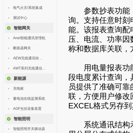
电气火灾/系统集成
参数抄表功能，
测试中心
询。支持任意时刻
能。该报表查询配
智能网关
压、电流、功率因
Anet智能通讯管理机
称和数据库关联，
断路器网关
AEW无线通讯转换器
用电量报表功能
AWT系列无线通信终端
段电度累计查询，
新能源
员提供了准确可靠
充电桩
联，方便用户修改
蓄电池在线监测系统
EXCEL格式另存
AGF光伏采集装置
智能照明
系统通讯结构示
智能照明开关驱动器