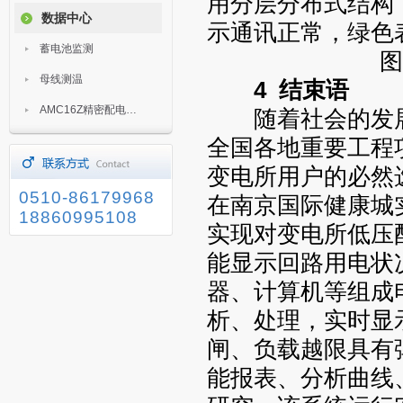
用分层分布式结构
数据中心
示通讯正常，绿色
蓄电池监测
图
母线测温
4 结束语
AMC16Z精密配电监控装置
随着社会的发展
全国各地重要工程
变电所用户的必然选择
0510-86179968
在南京国际健康城实
18860995108
实现对变电所低压
能显示回路用电状
器、计算机等组成
析、处理，实时显
闸、负载越限具有
能报表、分析曲线