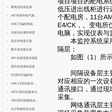
项目项目的配电系
蓄电池在线监测
低压进出线柜进行
个配电房，11台AM5
ARTM系列电气接点测温装置
E4/CK，。变电
AMC可编程智能电测表
电脑，实现仪表与
关柜综合测控装置
本监控系统采用
高压带电显示器
隔层；
数字直流电压表
如图（1）所示
WH-M温湿度传感器
国内无线测温设备
间隔设备层主要
PZ系列可编程智能表
对应相应的一次设备
AMC16系列多回路监控装置
通讯接口，通过现
ARTU系列四遥单元
采集。
ARD系列智能电动机保护器
网络通讯层主要
ALP智能型低压线路保护装置