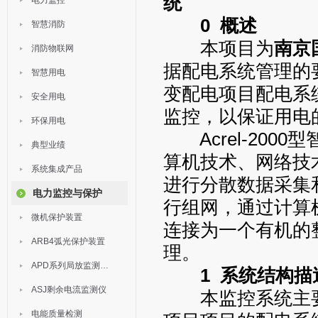
统
电力监控
0 概述
智慧消防
本项目为
南京
消防物联网
据配电系统管理的要
智慧用电
变配电项目配电系
安全用电
监控，以保证用电
环保用电
Acrel-200
典型业绩
算机技术、网络技
系统集成产品
进行分散数据采集
电力监控与保护
行组网，通过计算
微机保护装置
连接为一个有机的
ARB4弧光保护装置
理。
APD系列局放监测装置
1 系统结构描
ASJ剩余电流监测仪
本监控系统主要实
电能质量检测