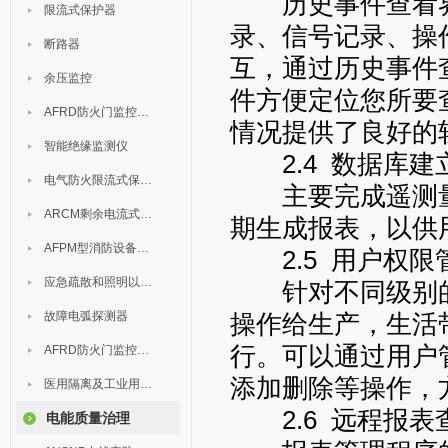
历史事件查看界
限流式保护器
录、信号记录、操
断路器
互，通过历史事件
余压监控
件方便定位您所要
AFRD防火门监控模块
情况提供了良好的
智能绝缘监测仪
2.4 数据库建
电气防火限流式保护器
主要完成遥测量
ARCM剩余电流式电气火灾监控装置
期生成报表，以供
AFPM型消防设备电源监控系统
2.5 用户权限
应急疏散和照明以及灯具
针对不同级别的
故障电弧探测器
操作给生产，生活
行。可以通过用户
AFRD防火门监控系统
添加删除等操作，
医用隔离及工业用电绝缘检测
2.6 远程报表
电能质量治理