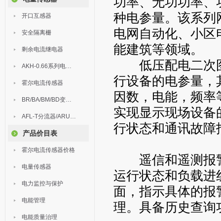
功率、无功功率、
种电参量。该系列
开口互感器
电网自动化、小区
安全隔离栅
能建筑等领域。
剩余电流继电器
低压配电二次图
AKH-0.66系列电流互感器
行设备的电参量，
霍尔电流传感器
因数，电能，频率
BR/BA/BM/BD变送器
实现显示现场设备
AFL-T分流器/ARU浪涌保护器
行状态和通讯故障
产品价目表
霍尔电流传感器价格
遥信和遥测报警
电量传感器
运行状态和负载进
电力监控与保护
面，指示具体的报
电能管理
理。具备历史查询
电能质量治理