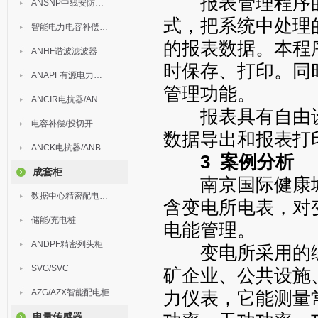
报表管理程序的
ANSNP中线安防保护器
式，把系统中处理
智能电力电容补偿装置
的报表数据。本程
ANHF谐波滤波器
时保存、打印。同
ANAPF有源电力滤波器
管理功能。
ANCIR电抗器/ANHPD300谐波保护器
报表具有自由设
电容补偿/投切开关/ARC
数据导出和报表打
ANCK电抗器/ANBSMJ自愈式低压并联电容器
3 案例分析
成套柜
南京国际健康城实
数据中心精密配电监控装置
含变电所电表，对
储能/充电桩
电能管理。
ANDPF精密列头柜
变电所采用的综
SVG/SVC
矿企业、公共设施
AZG/AZX智能配电柜
力仪表，它能测量
电量传感器