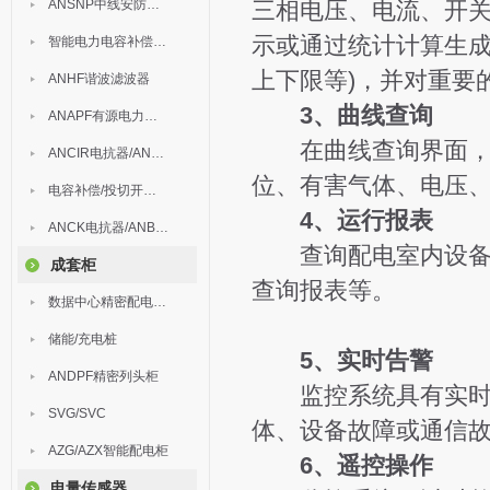
ANSNP中线安防保护器
三相电压、电流、开关
示或通过统计计算生成
智能电力电容补偿装置
上下限等)，并对重要
ANHF谐波滤波器
3、曲线查询
ANAPF有源电力滤波器
在曲线查询界面，可
ANCIR电抗器/ANHPD300谐波保护器
位、有害气体、电压
电容补偿/投切开关/ARC
4、运行报表
ANCK电抗器/ANBSMJ自愈式低压并联电容器
查询配电室内设备的
成套柜
查询报表等。
数据中心精密配电监控装置
储能/充电桩
5、实时告警
ANDPF精密列头柜
监控系统具有实时告
SVG/SVC
体、设备故障或通信
AZG/AZX智能配电柜
6、遥控操作
电量传感器