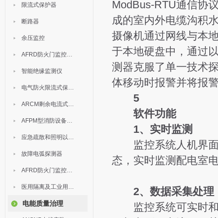
ModBus-RTU通
限流式保护器
成的室内外电缆沟积
断路器
摄像机通过网线与本
余压监控
于本地硬盘中，通过
AFRD防火门监控模块
测器克服了单一技术
智能绝缘监测仪
体移动时报警并将报
电气防火限流式保护器
5
ARCM剩余电流式电气火灾监控装置
软件功能
AFPM型消防设备电源监控系统
1、实时监测
应急疏散和照明以及灯具
监控系统人机界面友
故障电弧探测器
态，实时监测配电室
AFRD防火门监控系统
医用隔离及工业用电绝缘检测
2、数据采集处理
电能质量治理
监控系统可实时和定