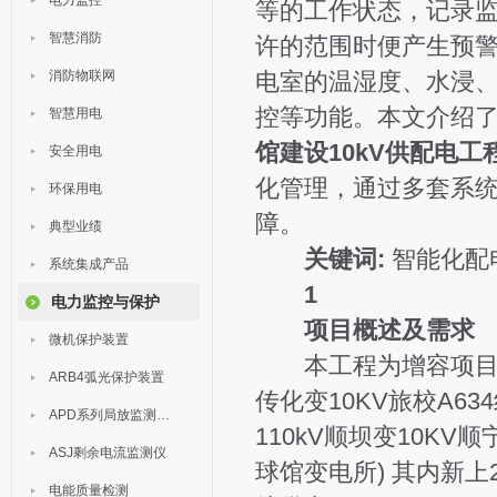
电力监控
等的工作状态，记录
智慧消防
许的范围时便产生预
消防物联网
电室的温湿度、水浸
控等功能。本文介绍
智慧用电
馆建设10kV供配电工
安全用电
化管理，通过多套系
环保用电
障。
典型业绩
关键词:
智能化配
系统集成产品
1
电力监控与保护
项目概述及需求
微机保护装置
本工程为增容项目,采用
ARB4弧光保护装置
传化变10KV旅校A6
APD系列局放监测装置
110kV顺坝变10KV
ASJ剩余电流监测仪
球馆变电所) 其内新上
电能质量检测