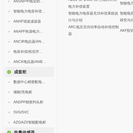
ANSNP中线安防保护器
智能电
电力补偿装置
智能电力电容补偿装置
智能电力电容器无功补偿系统设
智能电
计与介绍
研究与
ANHF谐波滤波器
ARC低压无功功率自动补偿控制
AKF投
ANAPF有源电力滤波器
器
ANCIR电抗器/ANHPD300谐波保护器
电容补偿/投切开关/ARC
ANCK电抗器/ANBSMJ自愈式低压并联电容器
成套柜
数据中心精密配电监控装置
储能/充电桩
ANDPF精密列头柜
SVG/SVC
AZG/AZX智能配电柜
电量传感器