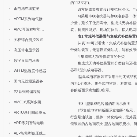
的113左右)。
蓄电池在线监测
3)方便成套布置设计规范标准化、产
4)采用串联电抗器与并联电容器一体化
ARTM系列电气接点测温装置
护量，延长了使用寿命。集成式无功补偿
AMC可编程智能电测表
装，抗震性能好。现场定位后，接入电网
表1 常规补偿装置与集成式补偿装置
关柜综合测控装置
从表1中可以看出：集成式补偿装置安
带储油装置，无需设置储油坑，能有效节
高压带电显示器
4 集成式无功补偿装置的分类
数字直流电压表
集成式无功补偿装置的分类目前还没统
器和Ⅱ型集成电容器。
WH-M温湿度传感器
I型集成电容器装置采用半封闭式结构
国内无线测温设备
内为1个模块。集合式电容器、避雷器、
容的断面示意如图3所示。
PZ系列可编程智能表
AMC16系列多回路监控装置
图3 I型集成电容器的断面示例图
Ⅱ型集成电容的断面示意如图4所示．装
ARTU系列四遥单元
行定期油试验，整体一体化结构，无外露
ARD系列智能电动机保护器
偿装置的占地面积比I型占地面积更小。所
ALP智能型低压线路保护装置