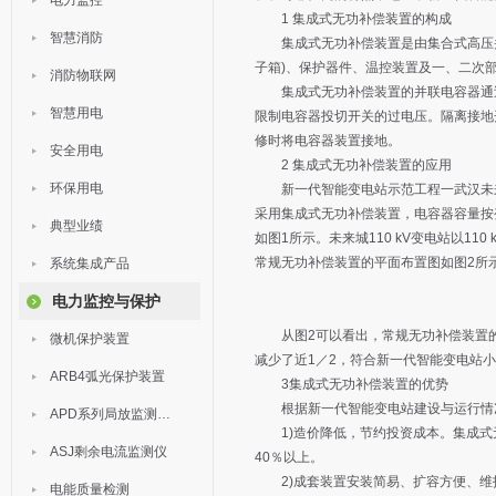
电力监控
1 集成式无功补偿装置的构成
智慧消防
集成式无功补偿装置是由集合式高压并
子箱)、保护器件、温控装置及一、二次
消防物联网
集成式无功补偿装置的并联电容器通过
智慧用电
限制电容器投切开关的过电压。隔离接地
修时将电容器装置接地。
安全用电
2 集成式无功补偿装置的应用
环保用电
新一代智能变电站示范工程一武汉未来城1
采用集成式无功补偿装置，电容器容量按变压
典型业绩
如图1所示。未来城110 kV变电站以11
常规无功补偿装置的平面布置图如图2所
系统集成产品
电力监控与保护
从图2可以看出，常规无功补偿装置的占地
微机保护装置
减少了近1／2，符合新一代智能变电站
ARB4弧光保护装置
3集成式无功补偿装置的优势
根据新一代智能变电站建设与运行情况
APD系列局放监测装置
1)造价降低，节约投资成本。集成式
ASJ剩余电流监测仪
40％以上。
2)成套装置安装简易、扩容方便、维护
电能质量检测