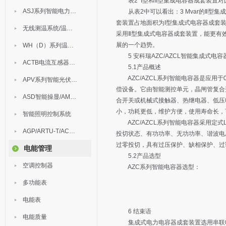
表2 I型和II型集成电容器成套装置对
ASJ系列智能电力继电器
从表2中可以看出：3 Mvar的Ⅱ型集成
套装置占地面积为I型集成式电容器成套
无线测温系统/温度巡检
采用Ⅱ型集成式电容器成套装置，能更有
展的一个趋势。
WH（D）系列温湿度控制器
5 安科瑞AZC/AZCL智能集成式电容
ACTB电流互感器过电压保护器
5.1产品概述
AZC/AZCL系列智能电容器是应用于
APV系列智能光伏汇流箱
偿设备。它由智能测控单元，晶闸管复合
ASD智能操显/AM中压保护
合开关或机械式接触器、热继电器、低压
小，功耗更低，维护方便，使用寿命长，
智能照明控制系统
AZC/AZCL系列智能电容器采用定
AGP/ARTU-T/ACM/ADDC
投切状态、有功功率、无功功率、谐波电
过零投切，具有过压保护、缺相保护、过
电能管理
5.2产品选型
空调控制器
AZC系列智能电容器选型：
多功能表
电能表
6 结束语
电能质量
集成式电力电容器成套装置选用串联电