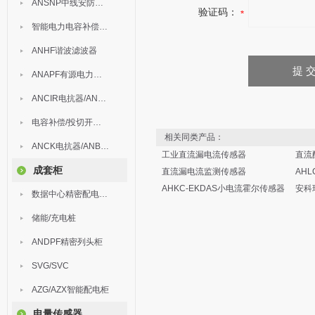
ANSNP中线安防保护器
验证码：
智能电力电容补偿装置
ANHF谐波滤波器
ANAPF有源电力滤波器
ANCIR电抗器/ANHPD300谐波保护器
电容补偿/投切开关/ARC
相关同类产品：
ANCK电抗器/ANBSMJ自愈式低压并联电容器
工业直流漏电流传感器
直流
成套柜
直流漏电流监测传感器
AH
AHKC-EKDAS小电流霍尔传感器
安科
数据中心精密配电监控装置
储能/充电桩
ANDPF精密列头柜
SVG/SVC
AZG/AZX智能配电柜
电量传感器