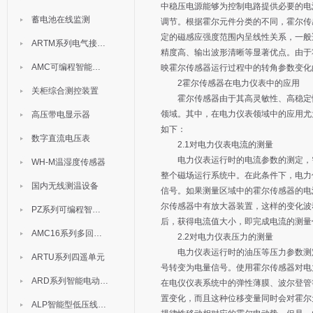
中稳压电源能够为控制电路提供必要的电
蓄电池在线监测
调节。根据霍尔元件分类的不同，霍尔传
定的磁感应强度范围内呈线性关系，一般
ARTM系列电气接点测温装置
精度高、输出波形清晰等显著优点。由于
AMC可编程智能电测表
映霍尔传感器运行过程中的转角参数变化
2霍尔传感器在电力仪表中的应用
关柜综合测控装置
霍尔传感器由于其高灵敏性、高稳定性
领域。其中，在电力仪表领域中的应用尤
高压带电显示器
如下：
数字直流电压表
2.1对电力仪表电流的测量
电力仪表运行时的电流参数的测定，需
WH-M温湿度传感器
整个磁场运行系统中。在此条件下，电力
国内无线测温设备
信号。如果测量区域中的霍尔传感器的电
尔传感器中有放大器装置，这样的变化波
PZ系列可编程智能表
后，获得电流值大小，即完成电流的测量
AMC16系列多回路监控装置
2.2对电力仪表压力的测量
电力仪表运行时的油压等压力参数测定
ARTU系列四遥单元
号转变为电量信号。使用霍尔传感器对电
ARD系列智能电动机保护器
在电仪仪表系统中的弹性薄膜、波尔登管
置变化，而且这种位移变量同时会对霍尔
ALP智能型低压线路保护装置