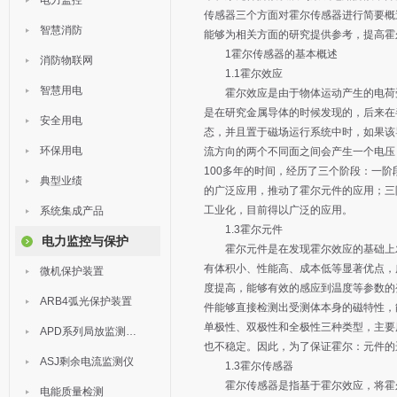
电力监控
传感器三个方面对霍尔传感器进行简要概
智慧消防
能够为相关方面的研究提供参考，提高霍
1霍尔传感器的基本概述
消防物联网
1.1霍尔效应
智慧用电
霍尔效应是由于物体运动产生的电荷受
是在研究金属导体的时候发现的，后来在
安全用电
态，并且置于磁场运行系统中时，如果该
环保用电
流方向的两个不同面之间会产生一个电压
100多年的时间，经历了三个阶段：一
典型业绩
的广泛应用，推动了霍尔元件的应用；三
工业化，目前得以广泛的应用。
系统集成产品
1.3霍尔元件
电力监控与保护
霍尔元件是在发现霍尔效应的基础上发
有体积小、性能高、成本低等显著优点，
微机保护装置
度提高，能够有效的感应到温度等参数的
ARB4弧光保护装置
件能够直接检测出受测体本身的磁特性，
单极性、双极性和全极性三种类型，主要
APD系列局放监测装置
也不稳定。因此，为了保证霍尔：元件的
ASJ剩余电流监测仪
1.3霍尔传感器
霍尔传感器是指基于霍尔效应，将霍尔
电能质量检测