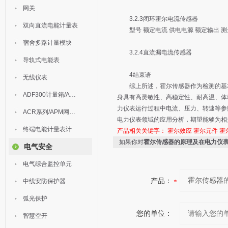
网关
3.2.3闭环霍尔电流传感器
双向直流电能计量表
型号 额定电流 供电电源 额定输出 测量
宿舍多路计量模块
3.2.4直流漏电流传感器
导轨式电能表
4结束语
无线仪表
综上所述，霍尔传感器作为检测的基本
ADF300计量箱/AEW无线计量
身具有高灵敏性、高稳定性、耐高温、体
力仪表运行过程中电流、压力、转速等参
ACR系列/APM网络电力仪表
电力仪表领域的应用分析，期望能够为相
终端电能计量表计
产品相关关键字：
霍尔效应
霍尔元件
霍
如果你对
霍尔传感器的原理及在电力仪
电气安全
电气综合监控单元
产品：
中线安防保护器
弧光保护
您的单位：
智慧空开