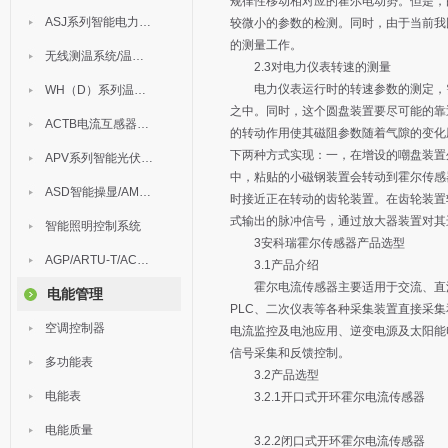
规律性移动相对应的霍尔电动势。但是，
ASJ系列智能电力继电器
较微小的参数的检测。同时，由于当前我
的测量工作。
无线测温系统/温度巡检
2.3对电力仪表转速的测量
电力仪表运行时的转速参数的测定，需
WH（D）系列温湿度控制器
之中。同时，这个圆盘装置要尽可能的靠
ACTB电流互感器过电压保护器
的转动作用使其磁阻参数随着气隙的变化
下两种方式实现：一，在增设的嘲盘装置
APV系列智能光伏汇流箱
中，粘贴的小磁钢装置会转动到霍尔传感
ASD智能操显/AM中压保护
时接近正在转动的齿轮装置。在齿轮装置
式输出的脉冲信号，通过放大器装置对其
智能照明控制系统
3安科瑞霍尔传感器产品选型
AGP/ARTU-T/ACM/ADDC
3.1产品介绍
霍尔电流传感器主要适用于交流、直流、
电能管理
PLC、二次仪表等各种采集装置直接采
空调控制器
电流监控及电池应用、逆变电源及太阳能
信号采集和反馈控制。
多功能表
3.2产品选型
电能表
3.2.1开口式开环霍尔电流传感器
电能质量
3.2.2闭口式开环霍尔电流传感器