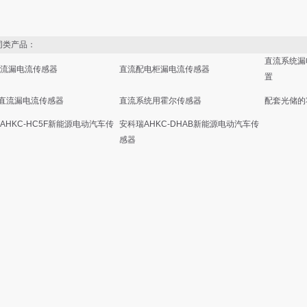
类产品：
直流系统漏
流漏电流传感器
直流配电柜漏电流传感器
置
C直流漏电流传感器
直流系统用霍尔传感器
配套光储的
AHKC-HC5F新能源电动汽车传
安科瑞AHKC-DHAB新能源电动汽车传
感器