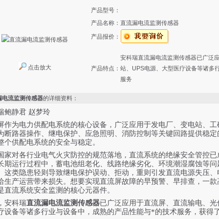
产品型号：
产品名称：
直流漏电流监测传感器
产品报价：
安科瑞直流漏电流监测传感器已广泛
点击放大
产品特点：
站、UPS电源、大型医疗设备等诸多
服务
漏电流监测传感器
的详细资料：
瑞鲍静君 赵梦玲
屏作为电力供配电系统的核心设备，广泛应用于发电厂、变电站、工
为断路器操作、继电保护、应急照明、消防控制等关键回路提供稳定
整个供配电系统的安全与稳定。
国家对各行业电气火灾防控的规范落地，直流系统的绝缘安全管控已
长期运行过程中，蓄电池组老化、线路绝缘劣化、环境潮湿腐蚀等问
。这类隐患轻则导致继电保护误动、拒动，重则引发直流电源失压、
给生产运营带来损失。想要实现直流屏故障的早预警、早排查，一款
是直流系统安全监测的核心元器件。
，安科瑞
直流漏电流监测传感器
已广泛应用于直流屏、直流输电、光
疗设备等诸多行业与设备中，成熟的产品性能与*的技术服务，获得