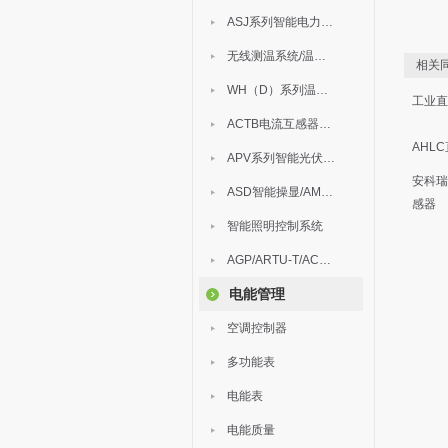
ASJ系列智能电力继电器
无线测温系统/温度巡检
相关同
WH（D）系列温湿度控制器
工业直
ACTB电流互感器过电压保护器
AHL
APV系列智能光伏汇流箱
安科瑞
ASD智能操显/AM中压保护
感器
智能照明控制系统
AGP/ARTU-T/ACM/ADDC
电能管理
空调控制器
多功能表
电能表
电能质量