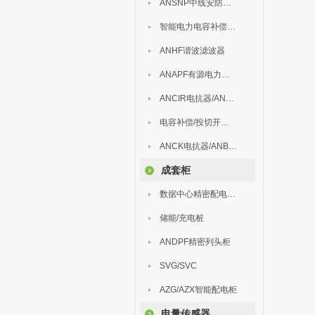
ANSNP中线安防保护器
智能电力电容补偿装置
ANHF谐波滤波器
ANAPF有源电力滤波器
ANCIR电抗器/ANHPD300谐波保护器
电容补偿/投切开关/ARC
ANCK电抗器/ANBSMJ自愈式低压并联电容器
成套柜
数据中心精密配电监控装置
储能/充电桩
ANDPF精密列头柜
SVG/SVC
AZG/AZX智能配电柜
电量传感器