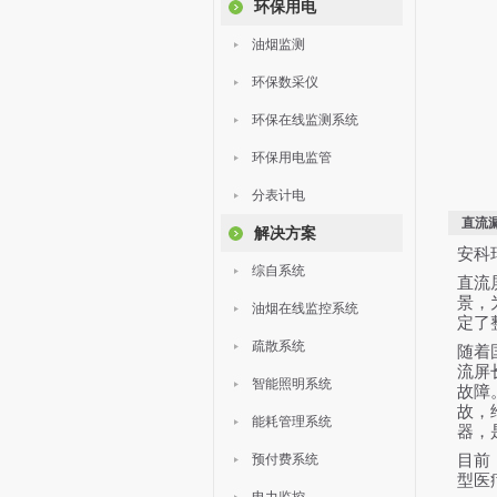
环保用电
油烟监测
环保数采仪
环保在线监测系统
环保用电监管
分表计电
直流
解决方案
安科
综自系统
直流
景，
油烟在线监控系统
定了
疏散系统
随着
流屏
智能照明系统
故障
故，
能耗管理系统
器，
预付费系统
目前
型医