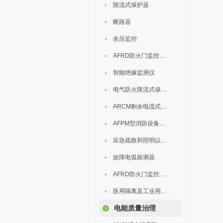
限流式保护器
断路器
余压监控
AFRD防火门监控模块
智能绝缘监测仪
电气防火限流式保护器
ARCM剩余电流式电气火灾监控装置
AFPM型消防设备电源监控系统
应急疏散和照明以及灯具
故障电弧探测器
AFRD防火门监控系统
医用隔离及工业用电绝缘检测
电能质量治理