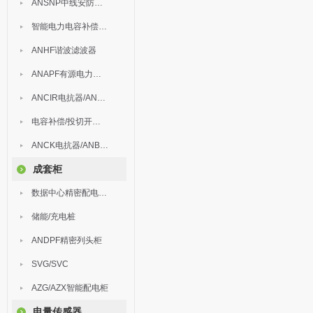
ANSNP中线安防保护器
智能电力电容补偿装置
ANHF谐波滤波器
ANAPF有源电力滤波器
ANCIR电抗器/ANHPD300谐波保护器
电容补偿/投切开关/ARC
ANCK电抗器/ANBSMJ自愈式低压并联电容器
成套柜
数据中心精密配电监控装置
储能/充电桩
ANDPF精密列头柜
SVG/SVC
AZG/AZX智能配电柜
电量传感器