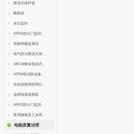
限流式保护器
断路器
余压监控
AFRD防火门监控模块
智能绝缘监测仪
电气防火限流式保护器
ARCM剩余电流式电气火灾监控装置
AFPM型消防设备电源监控系统
应急疏散和照明以及灯具
故障电弧探测器
AFRD防火门监控系统
医用隔离及工业用电绝缘检测
电能质量治理