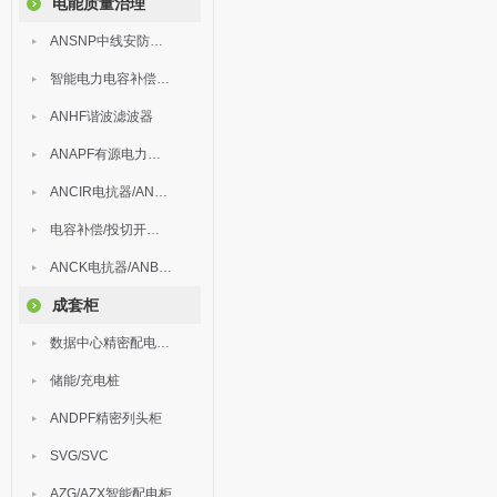
电能质量治理
ANSNP中线安防保护器
智能电力电容补偿装置
ANHF谐波滤波器
ANAPF有源电力滤波器
ANCIR电抗器/ANHPD300谐波保护器
电容补偿/投切开关/ARC
ANCK电抗器/ANBSMJ自愈式低压并联电容器
成套柜
数据中心精密配电监控装置
储能/充电桩
ANDPF精密列头柜
SVG/SVC
AZG/AZX智能配电柜