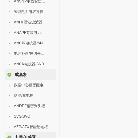
ANSNP中线安防保护器
智能电力电容补偿装置
ANHF谐波滤波器
ANAPF有源电力滤波器
ANCIR电抗器/ANHPD300谐波保护器
电容补偿/投切开关/ARC
ANCK电抗器/ANBSMJ自愈式低压并联电容器
成套柜
数据中心精密配电监控装置
储能/充电桩
ANDPF精密列头柜
SVG/SVC
AZG/AZX智能配电柜
电量传感器