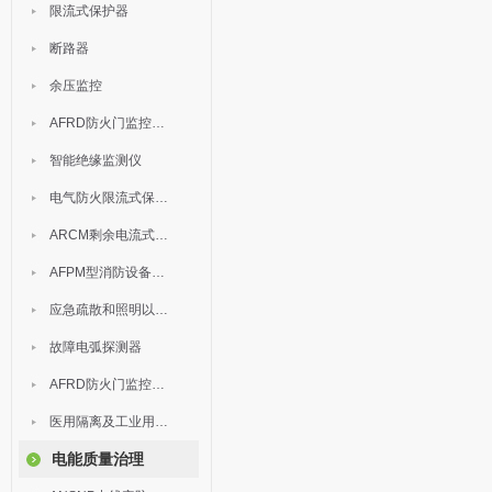
限流式保护器
断路器
余压监控
AFRD防火门监控模块
智能绝缘监测仪
电气防火限流式保护器
ARCM剩余电流式电气火灾监控装置
AFPM型消防设备电源监控系统
应急疏散和照明以及灯具
故障电弧探测器
AFRD防火门监控系统
医用隔离及工业用电绝缘检测
电能质量治理