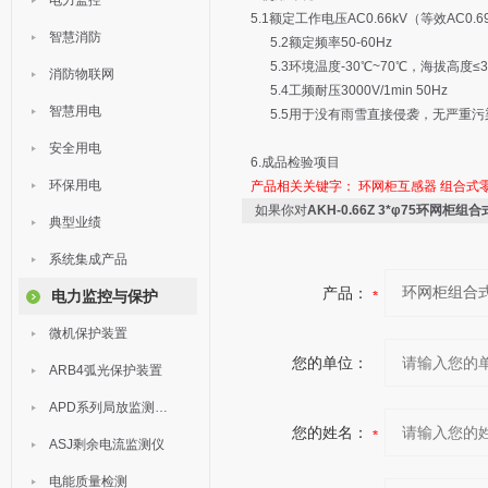
电力监控
5.1额定工作电压AC0.66kV（等效AC0.69
智慧消防
5.2额定频率50-60Hz
5.3环境温度-30℃~70℃，海拔高度≤3
消防物联网
5.4工频耐压3000V/1min 50Hz
智慧用电
5.5用于没有雨雪直接侵袭，无严重污
安全用电
6.成品检验项目
环保用电
产品相关关键字：
环网柜互感器
组合式
如果你对
AKH-0.66Z 3*φ75环网柜
典型业绩
系统集成产品
产品：
电力监控与保护
微机保护装置
您的单位：
ARB4弧光保护装置
APD系列局放监测装置
您的姓名：
ASJ剩余电流监测仪
电能质量检测