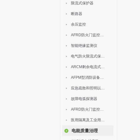
限流式保护器
断路器
余压监控
AFRD防火门监控模块
智能绝缘监测仪
电气防火限流式保护器
ARCM剩余电流式电气火灾监控装置
AFPM型消防设备电源监控系统
应急疏散和照明以及灯具
故障电弧探测器
AFRD防火门监控系统
医用隔离及工业用电绝缘检测
电能质量治理