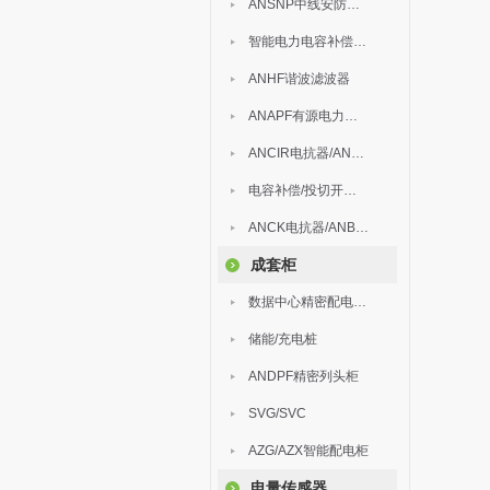
ANSNP中线安防保护器
智能电力电容补偿装置
ANHF谐波滤波器
ANAPF有源电力滤波器
ANCIR电抗器/ANHPD300谐波保护器
电容补偿/投切开关/ARC
ANCK电抗器/ANBSMJ自愈式低压并联电容器
成套柜
数据中心精密配电监控装置
储能/充电桩
ANDPF精密列头柜
SVG/SVC
AZG/AZX智能配电柜
电量传感器