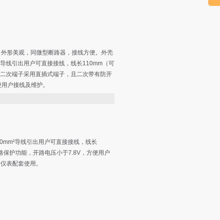
，外形美观，同微型断路器，接线方便。外壳
m²导线引出用户可直接接线，线长110mm（可
。二次端子采用直插式端子，且二次带有防开
便用户接线及维护。
0mm²导线引出用户可直接接线，线长
路保护功能，开路电压小于7.8V，方便用户
量仪表配套使用。