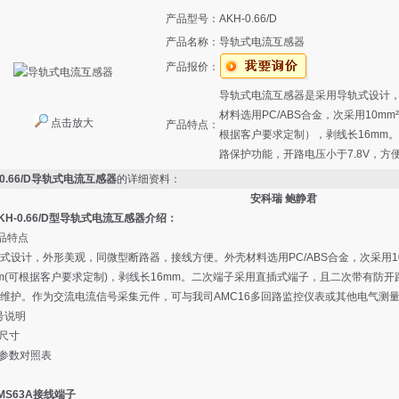
产品型号：
AKH-0.66/D
产品名称：
导轨式电流互感器
产品报价：
导轨式电流互感器是采用导轨式设计
材料选用PC/ABS合金，次采用10m
点击放大
产品特点：
根据客户要求定制），剥线长16mm
路保护功能，开路电压小于7.8V，方
-0.66/D导轨式电流互感器
的详细资料：
安科瑞 鲍静君
KH-0.66/D型导轨式电流互感器
介绍：
产品特点
设计，外形美观，同微型断路器，接线方便。外壳材料选用PC/ABS合金，次采用1
mm(可根据客户要求定制)，剥线长16mm。二次端子采用直插式端子，且二次带有防开
维护。作为交流电流信号采集元件，可与我司AMC16多回路监控仪表或其他电气测
型号说明
格尺寸
格参数对照表
MS63A接线端子