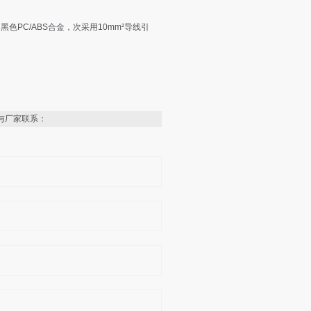
色PC/ABS合金，次采用10mm²导线引
与厂家联系：