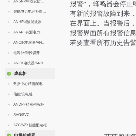
ANSNP中线安防保护器
报警”，蜂鸣器会停止
智能电力电容补偿装置
有新的报警故障到来
在界面上。当报警后，
ANHF谐波滤波器
报警界面所有报警信
ANAPF有源电力滤波器
若要查看所有历史告警
ANCIR电抗器/ANHPD300谐波保护器
电容补偿/投切开关/ARC
ANCK电抗器/ANBSMJ自愈式低压并联电容器
成套柜
数据中心精密配电监控装置
储能/充电桩
ANDPF精密列头柜
SVG/SVC
AZG/AZX智能配电柜
电量传感器