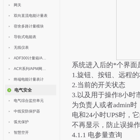
网关
双向直流电能计量表
宿舍多路计量模块
导轨式电能表
无线仪表
ADF300计量箱/AEW无线计量
系统进入后的*个界面
ACR系列/APM网络电力仪表
1.旋钮、按钮、远程
终端电能计量表计
2.当前的开关状态
电气安全
3.以及用于操作8小时
电气综合监控单元
为负责人或者admin
中线安防保护器
电和24小时UPS时
弧光保护
不再显示，防止误操
智慧空开
4.1.1 电参量查询