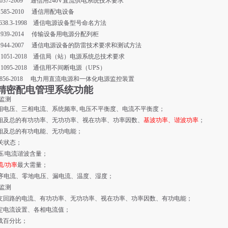
037-2009 通信用
240V
直流供电系统技术要求
 585-2010 通信用配电设备
638.3-1998 通信电源设备型号命名方法
T 939-2014 传输设备用电源分配列柜
T 944-2007 通信电源设备的防雷技术要求和测试方法
T 1051-2018 通信局（站）电源系统总技术要求
 1095-2018 通信用不间断电源（
UPS
）
T 856-2018 电力用直流电源和一体化电源监控装置
精密配电管理系统功能
监测
相电压、三相电流、系统频率
,
电压不平衡度、电流不平衡度；
相及总的有功功率、无功功率、视在功率、功率因数、
基波功率、谐波功率
；
相及总的有功电能、无功电能；
关状态；
压/电流谐波含量；
流/功率
最大需量；
序电流、零地电压、漏电流、温度、湿度；
线监测
支回路的电流、有功功率、无功功率、视在功率、功率因数、有功电能；
定电流设置、各相电流值；
载百分比；