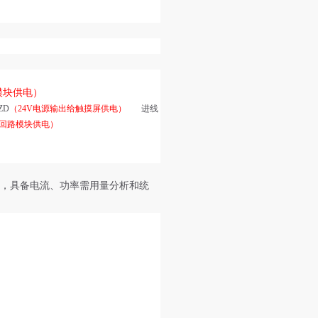
模块供电）
ZD
（2
4V
电源输出给触摸屏供电）
进线
回路模块供电）
态，具备电流、功率需用量分析和统