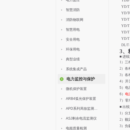
电力监控
YDB 
YD/T
智慧消防
YD/T
YD/
消防物联网
YD/
智慧用电
YD/
YD/T
安全用电
DL/
环保用电
3、
■
进线
典型业绩
1）三
2）各
系统集成产品
3）各
电力监控与保护
4
）开
5
）电
微机保护装置
6
）
电
ARB4弧光保护装置
7
）零
■ 出
APD系列局放监测装置
1）
分
ASJ剩余电流监测仪
2）
额
3）负
电能质量检测