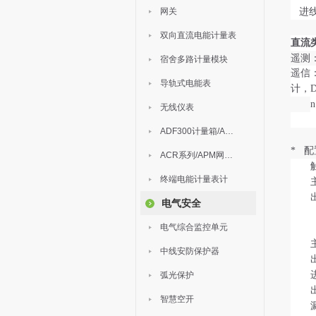
网关
进
双向直流电能计量表
直流
遥测
宿舍多路计量模块
遥信
导轨式电能表
计，D
无线仪表
ADF300计量箱/AEW无线计量
* 
ACR系列/APM网络电力仪表
终端电能计量表计
电气安全
电气综合监控单元
中线安防保护器
弧光保护
智慧空开