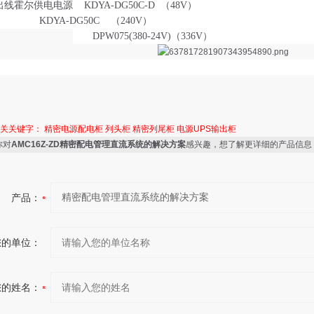
出线霍尔供电电源
KDYA-DG50C-D
（
48V）
KDYA-DG50C
（
240V）
DPW075(380-24V)（336V）
相关关键字：
精密电源配电柜
列头柜
精密列尾柜
电源UPS输出柜
你对
AMC16Z-ZD精密配电管理直流系统的解决方案
感兴趣，想了解更详细的产品信息
产品：
您的单位：
您的姓名：