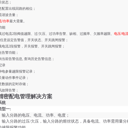
关状态；
意配置出线回路的相位；
流谐波含量；
流/功率
最大需量。
功能
线过电流
2
段阀值越限、过
/
欠压、过功率告警、缺相、过频率、欠频率越限、
电压/电
任意设定告警值，开关状态、开关跳闸报警；
线电流
2
段报警，开关报警、开关跳闸报警；
光告警功能；
询当前告警信息
,
查询历史告警信息；
记录
种电参量越限报警记录；
关量动作事件记录；
意数据的定时存储；
讯故障告警；
精密配电管理解决方案
系统
类型一
:
：输入分路的电压、电流、功率、电度；
：输入分路的过压
/欠压，输入分路的熔丝状态，具备电流、功率需用量分
的越限报警功能。