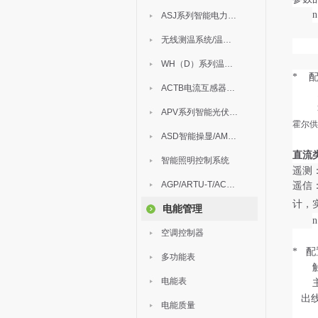
ASJ系列智能电力继电器
无线测温系统/温度巡检
WH（D）系列温湿度控制器
* 
ACTB电流互感器过电压保护器
APV系列智能光伏汇流箱
霍尔
ASD智能操显/AM中压保护
直流
智能照明控制系统
遥测
AGP/ARTU-T/ACM/ADDC
遥信
计，
电能管理
空调控制器
* 
多功能表
电能表
出
电能质量
A