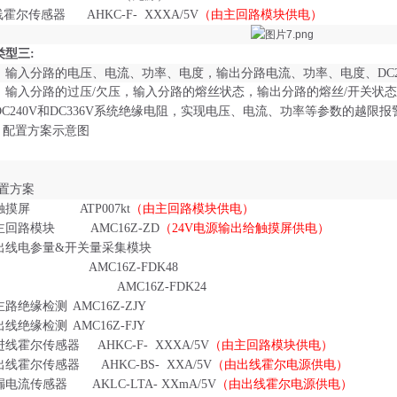
线霍尔传感器
AHKC-F- XXXA/5
V
（由主回路模块供电）
类型三
:
：输入分路的电压、电流、功率、电度，输出分路电流、功率、电度、
DC
：输入分路的过压
/欠压，输入分路的熔丝状态，输出分路的熔丝/开关状
C240
V
和
DC336
V
系统绝缘电阻，实现电压、电流、功率等参数的越限报
n
配置方案示意图
配置方案
触摸屏
ATP007kt
（由主回路模块供电）
主回路模块
AMC16Z-ZD
（
2
4V
电源输出给触摸屏供电）
出线电参量
&开关量采集模块
AMC16Z-FDK48
AMC16Z-FDK24
主路绝缘检测
AMC16Z-ZJY
出线绝缘检测
AMC16Z-FJY
进线霍尔传感器
AHKC-F- XXXA/5V
（由主回路模块供电）
出线霍尔传感器
AHKC-BS-
XX
A/5V
（由出线霍尔电源供电）
漏电流传感器
AKLC-LTA- XX
mA
/5V
（由出线霍尔电源供电）