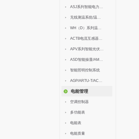
ASJ系列智能电力继电器
无线测温系统/温度巡检
WH（D）系列温湿度控制器
ACTB电流互感器过电压保护器
APV系列智能光伏汇流箱
ASD智能操显/AM中压保护
智能照明控制系统
AGP/ARTU-T/ACM/ADDC
电能管理
空调控制器
多功能表
电能表
电能质量