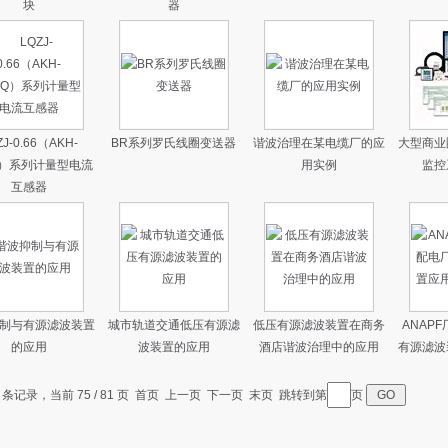
块
器
ZJ-0.66（AKH-
BR系列罗氏线圈变送器
谐波治理在某电缆厂的应
大型商业
6Q）系列计量型电流
用实例
监控
互感器
制与有源滤波装置
城市轨道交通低压有源滤
低压有源滤波装置在商务
ANAP
的应用
波装置的应用
酒店谐波治理中的应用
有源滤波
7 条记录，当前 75 / 81 页
首页
上一页
下一页
末页
跳转到第
页