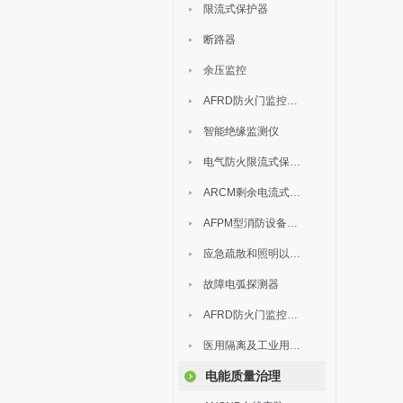
限流式保护器
断路器
余压监控
AFRD防火门监控模块
智能绝缘监测仪
电气防火限流式保护器
ARCM剩余电流式电气火灾监控装置
AFPM型消防设备电源监控系统
应急疏散和照明以及灯具
故障电弧探测器
AFRD防火门监控系统
医用隔离及工业用电绝缘检测
电能质量治理