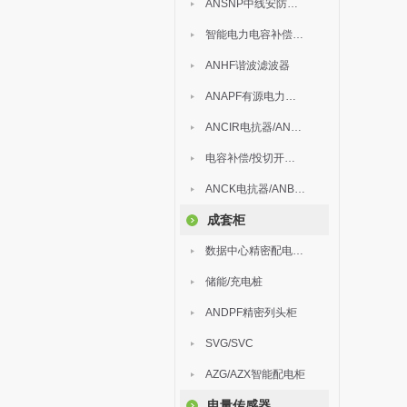
ANSNP中线安防保护器
智能电力电容补偿装置
ANHF谐波滤波器
ANAPF有源电力滤波器
ANCIR电抗器/ANHPD300谐波保护器
电容补偿/投切开关/ARC
ANCK电抗器/ANBSMJ自愈式低压并联电容器
成套柜
数据中心精密配电监控装置
储能/充电桩
ANDPF精密列头柜
SVG/SVC
AZG/AZX智能配电柜
电量传感器