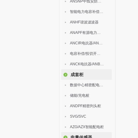
ANSNP中线安防保护器
智能电力电容补偿装置
ANHF谐波滤波器
ANAPF有源电力滤波器
ANCIR电抗器/ANHPD300谐波保护器
电容补偿/投切开关/ARC
ANCK电抗器/ANBSMJ自愈式低压并联电容器
成套柜
数据中心精密配电监控装置
储能/充电桩
ANDPF精密列头柜
SVG/SVC
AZG/AZX智能配电柜
电量传感器