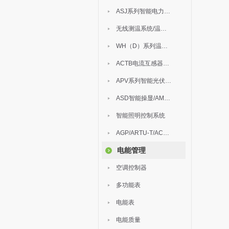
ASJ系列智能电力继电器
无线测温系统/温度巡检
WH（D）系列温湿度控制器
ACTB电流互感器过电压保护器
APV系列智能光伏汇流箱
ASD智能操显/AM中压保护
智能照明控制系统
AGP/ARTU-T/ACM/ADDC
电能管理
空调控制器
多功能表
电能表
电能质量