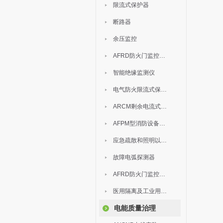
限流式保护器
断路器
余压监控
AFRD防火门监控模块
智能绝缘监测仪
电气防火限流式保护器
ARCM剩余电流式电气火灾监控装置
AFPM型消防设备电源监控系统
应急疏散和照明以及灯具
故障电弧探测器
AFRD防火门监控系统
医用隔离及工业用电绝缘检测
电能质量治理