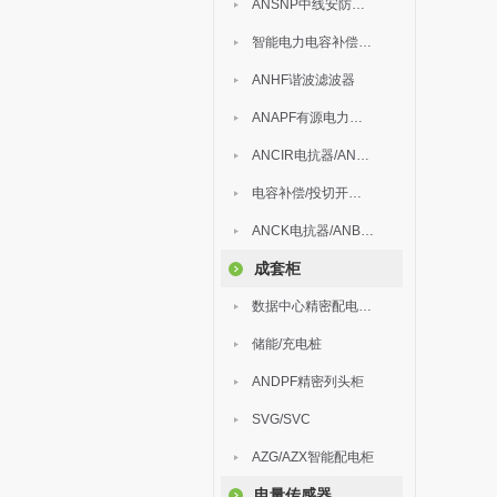
ANSNP中线安防保护器
智能电力电容补偿装置
ANHF谐波滤波器
ANAPF有源电力滤波器
ANCIR电抗器/ANHPD300谐波保护器
电容补偿/投切开关/ARC
ANCK电抗器/ANBSMJ自愈式低压并联电容器
成套柜
数据中心精密配电监控装置
储能/充电桩
ANDPF精密列头柜
SVG/SVC
AZG/AZX智能配电柜
电量传感器