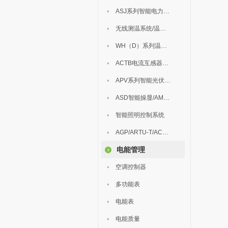
ASJ系列智能电力继电器
无线测温系统/温度巡检
WH（D）系列温湿度控制器
ACTB电流互感器过电压保护器
APV系列智能光伏汇流箱
ASD智能操显/AM中压保护
智能照明控制系统
AGP/ARTU-T/ACM/ADDC
电能管理
空调控制器
多功能表
电能表
电能质量