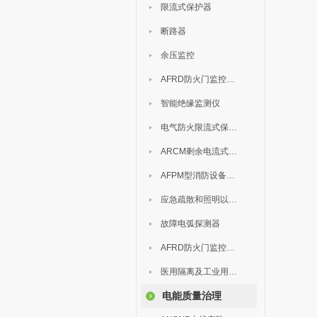
限流式保护器
断路器
余压监控
AFRD防火门监控模块
智能绝缘监测仪
电气防火限流式保护器
ARCM剩余电流式电气火灾监控装置
AFPM型消防设备电源监控系统
应急疏散和照明以及灯具
故障电弧探测器
AFRD防火门监控系统
医用隔离及工业用电绝缘检测
电能质量治理