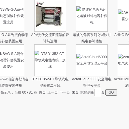
G-G-A系列混合动态
APV光伏交流汇流箱的设
谐波的危害系列之谐波对
AHKC-
波补偿装置应用
计与运用
纯电容补偿柜
G-S-A混合动态消谐
DTSD1352-CT导轨式电
AcrelCloud6000安全用电
AcrelC
偿装置安装使用
能表接二次线
管理云平台
消
7 条记录，当前 60 / 81 页
首页
上一页
下一页
末页
跳转到第
页