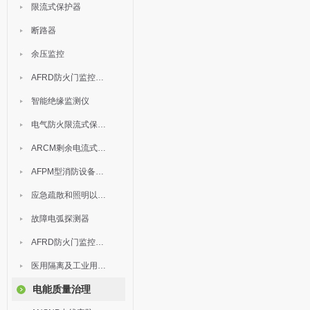
限流式保护器
断路器
余压监控
AFRD防火门监控模块
智能绝缘监测仪
电气防火限流式保护器
ARCM剩余电流式电气火灾监控装置
AFPM型消防设备电源监控系统
应急疏散和照明以及灯具
故障电弧探测器
AFRD防火门监控系统
医用隔离及工业用电绝缘检测
电能质量治理