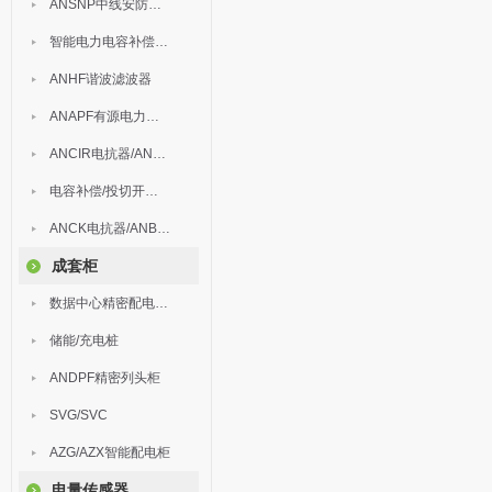
ANSNP中线安防保护器
智能电力电容补偿装置
ANHF谐波滤波器
ANAPF有源电力滤波器
ANCIR电抗器/ANHPD300谐波保护器
电容补偿/投切开关/ARC
ANCK电抗器/ANBSMJ自愈式低压并联电容器
成套柜
数据中心精密配电监控装置
储能/充电桩
ANDPF精密列头柜
SVG/SVC
AZG/AZX智能配电柜
电量传感器