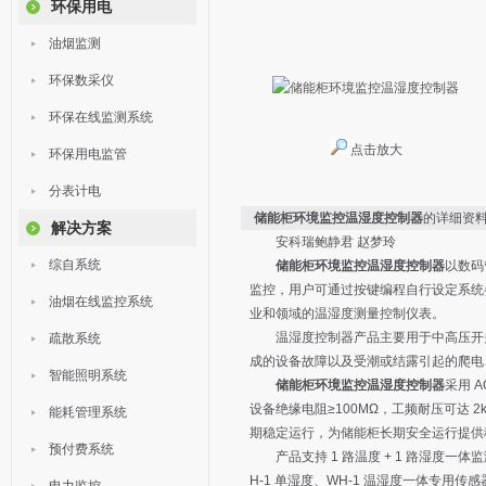
环保用电
油烟监测
环保数采仪
环保在线监测系统
点击放大
环保用电监管
分表计电
储能柜环境监控温湿度控制器
的详细资
解决方案
安科瑞鲍静君 赵梦玲
综自系统
储能柜环境监控温湿度控制器
以数码
监控，用户可通过按键编程自行设定系统
油烟在线监控系统
业和领域的温湿度测量控制仪表。
温湿度控制器产品主要用于中高压开关
疏散系统
成的设备故障以及受潮或结露引起的爬电
智能照明系统
储能柜环境监控温湿度控制器
采用 
设备绝缘电阻≥100MΩ，工频耐压可达 2kV
能耗管理系统
期稳定运行，为储能柜长期安全运行提供
预付费系统
产品支持 1 路温度 + 1 路湿度一体
H-1 单湿度、WH-1 温湿度一体专