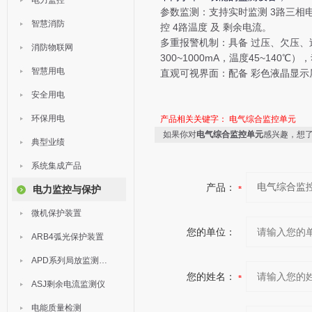
电力监控
参数监测
：支持实时监测
3路三相
智慧消防
控
4路温度
及
剩余电流
。
多重报警机制
：具备
过压、欠压、
消防物联网
300~1000mA，温度45~140
智慧用电
直观可视界面
：配备
彩色液晶显示
安全用电
环保用电
产品相关关键字：
电气综合监控单元
如果你对
电气综合监控单元
感兴趣，想
典型业绩
系统集成产品
产品：
电力监控与保护
微机保护装置
您的单位：
ARB4弧光保护装置
APD系列局放监测装置
您的姓名：
ASJ剩余电流监测仪
电能质量检测