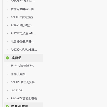
ANSNP中线安防保护器
智能电力电容补偿装置
ANHF谐波滤波器
ANAPF有源电力滤波器
ANCIR电抗器/ANHPD300谐波保护器
电容补偿/投切开关/ARC
ANCK电抗器/ANBSMJ自愈式低压并联电容器
成套柜
数据中心精密配电监控装置
储能/充电桩
ANDPF精密列头柜
SVG/SVC
AZG/AZX智能配电柜
电量传感器