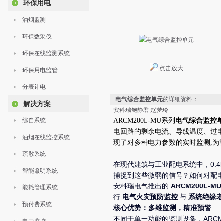
环保用电
油烟监测
环保数采仪
环保在线监测系统
点击放大
环保用电监管
分表计电
电气综合监控单元
的详细资料：
解决方案
安科瑞鲍静君 赵梦玲
综自系统
ARCM200L-MU系列
电气综合监控
电回路的剩余电流、导线温度、过
油烟在线监控系统
现了对多种电力参数的实时监测,为
疏散系统
在现代建筑与工业配电系统中，0.
智能照明系统
捕捉到这些微弱的信号？如何对配
安科瑞电气推出的
ARCM200L-M
能耗管理系统
行
电气火灾预防监控
与
系统绝缘
预付费系统
核心优势：多维监测，精准预警
不同于单一功能的监测设备，ARCM