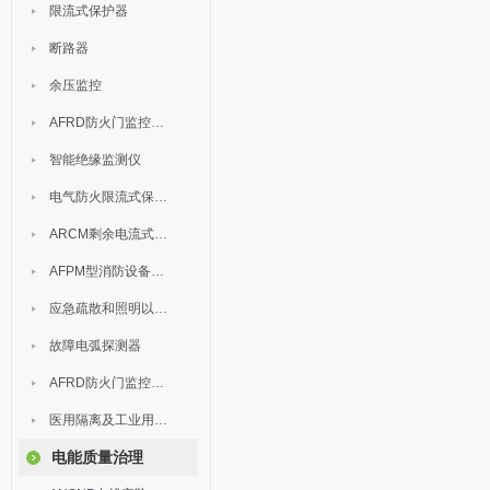
限流式保护器
断路器
余压监控
AFRD防火门监控模块
智能绝缘监测仪
电气防火限流式保护器
ARCM剩余电流式电气火灾监控装置
AFPM型消防设备电源监控系统
应急疏散和照明以及灯具
故障电弧探测器
AFRD防火门监控系统
医用隔离及工业用电绝缘检测
电能质量治理