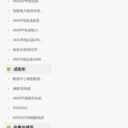
ANSNP中线安防保护器
智能电力电容补偿装置
ANHF谐波滤波器
ANAPF有源电力滤波器
ANCIR电抗器/ANHPD300谐波保护器
电容补偿/投切开关/ARC
ANCK电抗器/ANBSMJ自愈式低压并联电容器
成套柜
数据中心精密配电监控装置
储能/充电桩
ANDPF精密列头柜
SVG/SVC
AZG/AZX智能配电柜
电量传感器