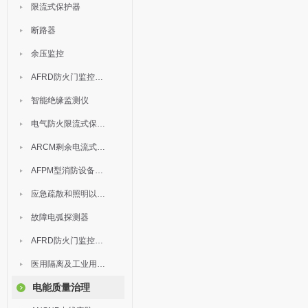
限流式保护器
断路器
余压监控
AFRD防火门监控模块
智能绝缘监测仪
电气防火限流式保护器
ARCM剩余电流式电气火灾监控装置
AFPM型消防设备电源监控系统
应急疏散和照明以及灯具
故障电弧探测器
AFRD防火门监控系统
医用隔离及工业用电绝缘检测
电能质量治理