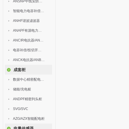
ANSNP中线安防保护器
智能电力电容补偿装置
ANHF谐波滤波器
ANAPF有源电力滤波器
ANCIR电抗器/ANHPD300谐波保护器
电容补偿/投切开关/ARC
ANCK电抗器/ANBSMJ自愈式低压并联电容器
成套柜
数据中心精密配电监控装置
储能/充电桩
ANDPF精密列头柜
SVG/SVC
AZG/AZX智能配电柜
电量传感器