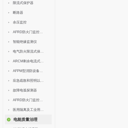
限流式保护器
断路器
余压监控
AFRD防火门监控模块
智能绝缘监测仪
电气防火限流式保护器
ARCM剩余电流式电气火灾监控装置
AFPM型消防设备电源监控系统
应急疏散和照明以及灯具
故障电弧探测器
AFRD防火门监控系统
医用隔离及工业用电绝缘检测
电能质量治理