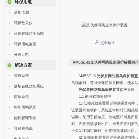
环保用电
油烟监测
环保数采仪
环保在线监测系统
点击放大
环保用电监管
分表计电
AM5SE-IS光伏并网防孤岛保护装置
的详
解决方案
综自系统
AM5SE-IS
光伏并网防孤岛保护装置
岛现象时，可以快速切除并网点，使本站
油烟在线监控系统
光伏并网防孤岛保护装置
保护原理
1.1 两段式频率保护
疏散系统
(1)低频减载装置通过检测系统频率，
智能照明系统
证装置可靠动作，系统正常时对低频减载
误动，采用了低电压、欠电流和滑差闭锁。低
能耗管理系统
时，闭锁低频减载出口。滑差闭锁判据为：d
预付费系统
于欠流闭锁定值时，闭锁低频减载出口。
(2)高频保护装置通过检测系统频率，