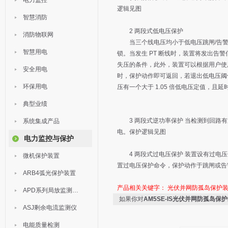
电力监控
逻辑见图
智慧消防
2 两段式低电压保护
消防物联网
当三个线电压均小于低电压跳闸/告警定值
智慧用电
锁。当发生 PT 断线时，装置将发出
失压的条件，此外，装置可以根据用户使
安全用电
时，保护动作即可返回，若退出低电压阈
环保用电
压有一个大于 1.05 倍低电压定值，且
典型业绩
3 两段式逆功率保护 当检测到回路有
系统集成产品
电。保护逻辑见图
电力监控与保护
4 两段式过电压保护 装置设有过电压
微机保护装置
置过电压保护命令，保护动作于跳闸或告
ARB4弧光保护装置
产品相关关键字：
光伏并网防孤岛保护
APD系列局放监测装置
如果你对
AM5SE-IS光伏并网防孤岛保
ASJ剩余电流监测仪
电能质量检测